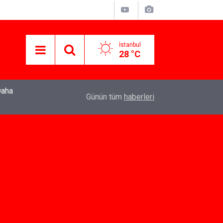
İstanbul
28 °C
22:37
Özlem Drahyalı Kimdir, Nereli ve Kaç Yaşındadır
Günün tüm
haberleri