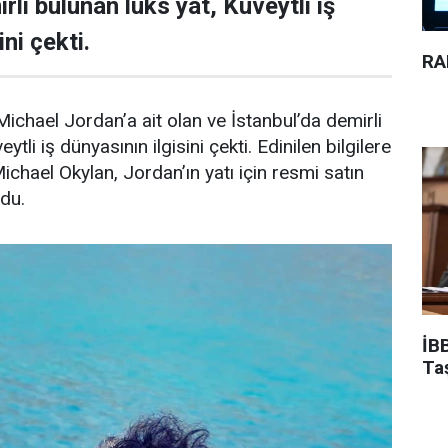
rli bulunan lüks yat, Kuveytli iş
ni çekti.
RA
ichael Jordan’a ait olan ve İstanbul’da demirli
ytli iş dünyasının ilgisini çekti. Edinilen bilgilere
Michael Okylan, Jordan’ın yatı için resmi satın
ndu.
İBB
Ta