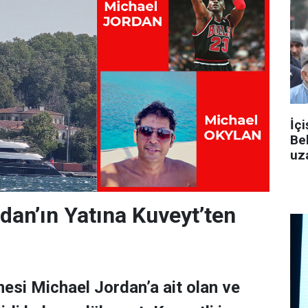
İçi
Be
uza
dan’ın Yatına Kuveyt’ten
esi Michael Jordan’a ait olan ve