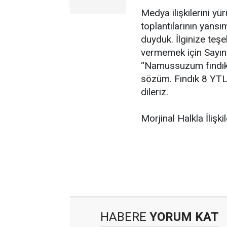
Medya ilişkilerini y
toplantılarının yans
duyduk. İlginize teş
vermemek için Sayın 
“Namussuzum fındık
sözüm. Fındık 8 YTL o
dileriz.
Morjinal Halkla İlişki
HABERE
YORUM KAT