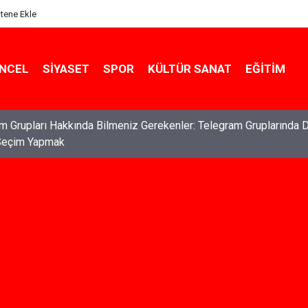
itene Ekle
NCEL
SIYASET
SPOR
KÜLTÜR SANAT
EĞITIM
ları: Haklarınızı Bilmek ve Koruma Altına Almak