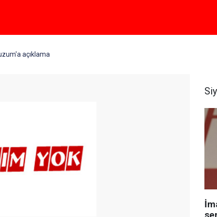
uzum'a açıklama
Si
İm
se