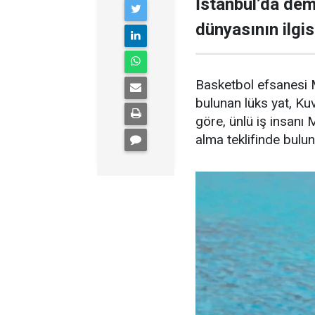
İstanbul’da demi
dünyasının ilgisi
Basketbol efsanesi M
bulunan lüks yat, Kuve
göre, ünlü iş insanı 
alma teklifinde bulu