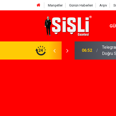
Manşetler
Günün Haberleri
Arşiv
S
GÜ
meniz Gerekenler: Telegram Gruplarında Daha
24
04:43
İş Dava