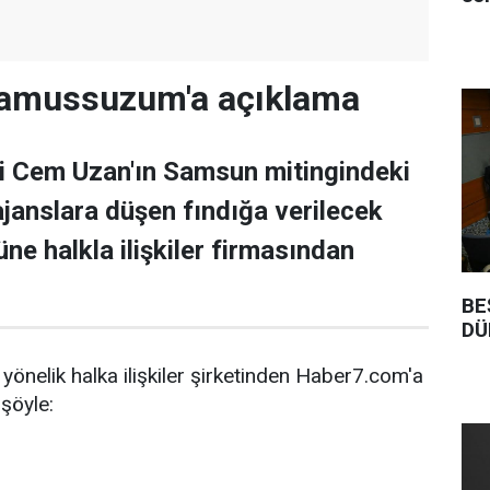
Namussuzum'a açıklama
ri Cem Uzan'ın Samsun mitingindeki
i ajanslara düşen fındığa verilecek
züne halkla ilişkiler firmasından
BE
DÜ
önelik halka ilişkiler şirketinden Haber7.com'a
şöyle: