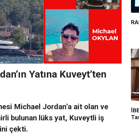
RA
dan’ın Yatına Kuveyt’ten
esi Michael Jordan’a ait olan ve
İBB
Ta
rli bulunan lüks yat, Kuveytli iş
ni çekti.