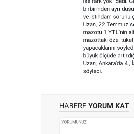
ise fark yok” dedi. 
birbirinden ayrı düş
ve istihdam sorunu ç
Uzan, 22 Temmuz seç
mazotu 1 YTL’nin alt
mazottaki özel tüket
yapacaklarını söyled
büyük ölçüde artırd
Uzan, Ankara’da 4., 
söyledi.
HABERE
YORUM KAT