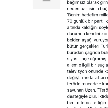
bağımsız olarak girme
neden partisinin başı
'Benim hedefim millet
70 günlük bir parti i
altında kaldığını söy
durumun kendini zor
belden aşağı vuruyor
bütün gerçekleri Tü
buradan çağrıda bul
siyasi linçe uğramış
ailemle ilgili bir su
televizyon önünde k
değiştirme taraftarı 
terörle mücadele kon
savunan Uzan, “Terör 
desteğiyle olur. İktid
benim temsil ettiğim 