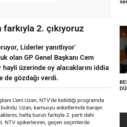
se
farkıyla 2. çıkıyoruz
uyor, Liderler yanıtlıyor'
uk olan GP Genel Başkanı Cem
r hayli üzerinde oy alacaklarını iddia
e de gözdağı verdi.
BE
DÜ
şkanı Cem Uzan, NTV'de katıldığı programda
a bulndu. Uzan, kamuoyu anketlerinde barajın
klarını, hatta burun farkıyla 2. parti dahi
tti. NTV spikerlerinin, geçen seçimlerde