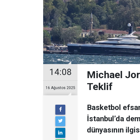
14:08
Michael Jor
Teklif
16 Ağustos 2025
Basketbol efsan
İstanbul’da demi
dünyasının ilgisi