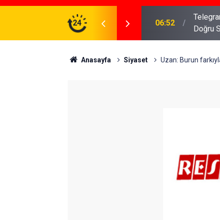
meniz Gerekenler: Telegram Gruplarında Daha
24
04:43
İş Dava
Anasayfa
Siyaset
Uzan: Burun farkıyla