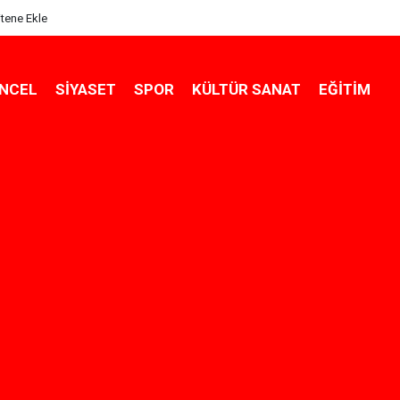
itene Ekle
NCEL
SIYASET
SPOR
KÜLTÜR SANAT
EĞITIM