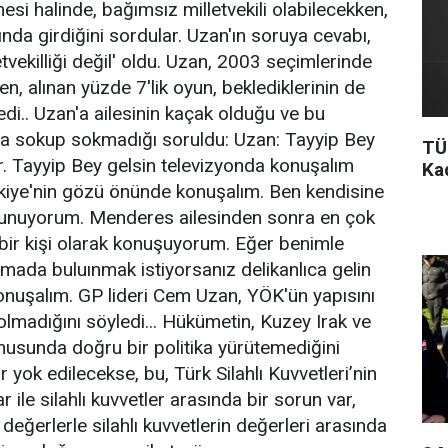
si halinde, bağımsız milletvekili olabilecekken,
nda girdiğini sordular. Uzan'ın soruya cevabı,
vekilliği değil' oldu. Uzan, 2003 seçimlerinde
ken, alınan yüzde 7'lik oyun, beklediklerinin de
ledi.. Uzan'a ailesinin kaçak olduğu ve bu
a sokup sokmadığı soruldu: Uzan: Tayyip Bey
TÜ
. Tayyip Bey gelsin televizyonda konuşalım
Ka
rkiye'nin gözü önünde konuşalım. Ben kendisine
unuyorum. Menderes ailesinden sonra en çok
 bir kişi olarak konuşuyorum. Eğer benimle
çlamada buluınmak istiyorsanız delikanlıca gelin
onuşalım. GP lideri Cem Uzan, YÖK'ün yapısını
olmadığını söyledi... Hükümetin, Kuzey Irak ve
usunda doğru bir politika yürütemediğini
yok edilecekse, bu, Türk Silahlı Kuvvetleri’nin
ar ile silahlı kuvvetler arasında bir sorun var,
değerlerle silahlı kuvvetlerin değerleri arasında