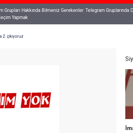
ları: Haklarınızı Bilmek ve Koruma Altına Almak
 2. çıkıyoruz
Si
İm