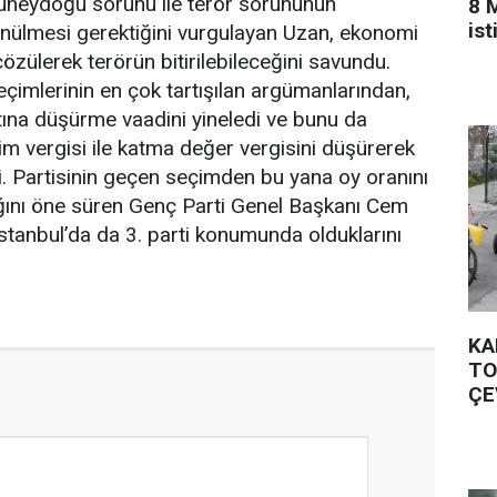
Güneydoğu sorunu ile terör sorununun
8 
is
ünülmesi gerektiğini vurgulayan Uzan, ekonomi
özülerek terörün bitirilebileceğini savundu.
imlerinin en çok tartışılan argümanlarından,
ına düşürme vaadini yineledi ve bunu da
im vergisi ile katma değer vergisini düşürerek
i. Partisinin geçen seçimden bu yana oy oranını
ığını öne süren Genç Parti Genel Başkanı Cem
İstanbul’da da 3. parti konumunda olduklarını
KA
TO
ÇE