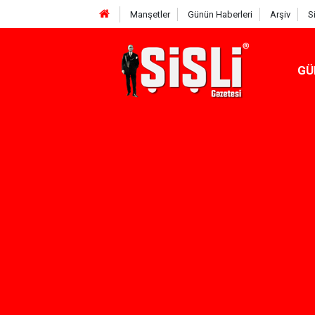
Manşetler
Günün Haberleri
Arşiv
S
GÜ