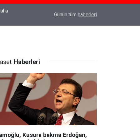
22:37
Özlem Drahyalı Kimdir, Nereli ve Kaç Yaşındadır
Günün tüm
haberleri
yaset
Haberleri
amoğlu, Kusura bakma Erdoğan,