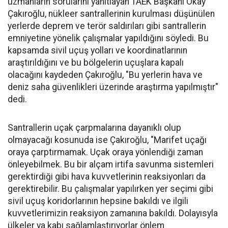
uzmanların sorularını yanıtlayan TAEK Başkanı Okay
Çakıroğlu, nükleer santrallerinin kurulması düşünülen
yerlerde deprem ve terör saldırıları gibi santrallerin
emniyetine yönelik çalışmalar yapıldığını söyledi. Bu
kapsamda sivil uçuş yolları ve koordinatlarının
araştırıldığını ve bu bölgelerin uçuşlara kapalı
olacağını kaydeden Çakıroğlu, "Bu yerlerin hava ve
deniz saha güvenlikleri üzerinde araştırma yapılmıştır"
dedi.
Santrallerin uçak çarpmalarına dayanıklı olup
olmayacağı kosunuda ise Çakıroğlu, "Marifet uçağı
oraya çarptırmamak. Uçak oraya yönlendiği zaman
önleyebilmek. Bu bir alçam irtifa savunma sistemleri
gerektirdiği gibi hava kuvvetlerinin reaksiyonları da
gerektirebilir. Bu çalışmalar yapılırken yer seçimi gibi
sivil uçuş koridorlarının hepsine bakıldı ve ilgili
kuvvetlerimizin reaksiyon zamanına bakıldı. Dolayısyla
ülkeler ya kabı sağlamlaştırıyorlar önlem