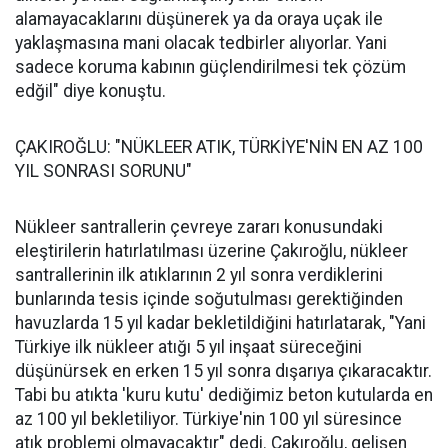
alamayacaklarını düşünerek ya da oraya uçak ile
yaklaşmasına mani olacak tedbirler alıyorlar. Yani
sadece koruma kabının güçlendirilmesi tek çözüm
edğil" diye konuştu.
ÇAKIROĞLU: "NÜKLEER ATIK, TÜRKİYE'NİN EN AZ 100
YIL SONRASI SORUNU"
Nükleer santrallerin çevreye zararı konusundaki
eleştirilerin hatırlatılması üzerine Çakıroğlu, nükleer
santrallerinin ilk atıklarının 2 yıl sonra verdiklerini
bunlarında tesis içinde soğutulması gerektiğinden
havuzlarda 15 yıl kadar bekletildiğini hatırlatarak, "Yani
Türkiye ilk nükleer atığı 5 yıl inşaat süreceğini
düşünürsek en erken 15 yıl sonra dışarıya çıkaracaktır.
Tabi bu atıkta 'kuru kutu' dediğimiz beton kutularda en
az 100 yıl bekletiliyor. Türkiye'nin 100 yıl süresince
atık problemi olmayacaktır" dedi. Çakıroğlu, gelişen