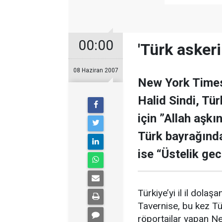
00:00
'Türk askeri
08 Haziran 2007
New York Time
Halid Sindi, Tür
için ”Allah aşkı
Türk bayrağında
ise “Üstelik gec
Türkiye’yi il il dol
Tavernise, bu kez Türk
röportajlar yapan 