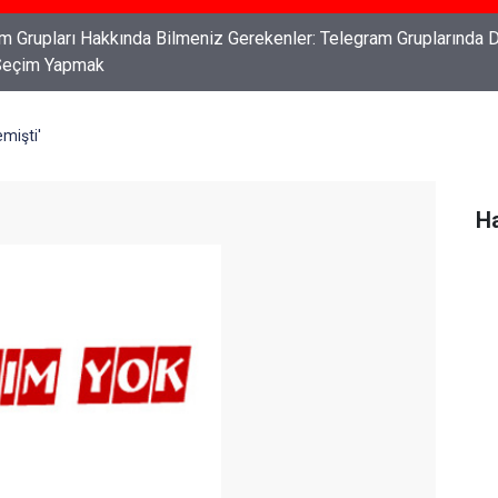
ları: Haklarınızı Bilmek ve Koruma Altına Almak
mişti'
Ha