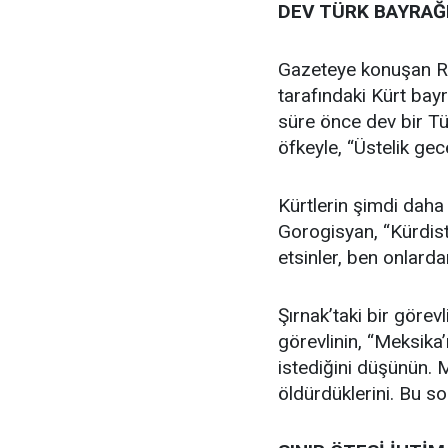
DEV TÜRK BAYRAĞI
Gazeteye konuşan Raf
tarafındaki Kürt bayr
süre önce dev bir Tür
öfkeyle, “Üstelik gec
Kürtlerin şimdi daha
Gorogisyan, “Kürdist
etsinler, ben onlard
Şırnak’taki bir görev
görevlinin, “Meksika
istediğini düşünün. M
öldürdüklerini. Bu s