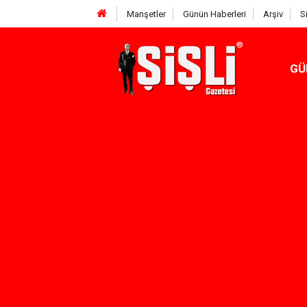
Manşetler
Günün Haberleri
Arşiv
S
GÜ