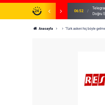
meniz Gerekenler: Telegram Gruplarında Daha
24
04:43
İş Dava
Anasayfa
'Türk askeri hiç böyle gelme