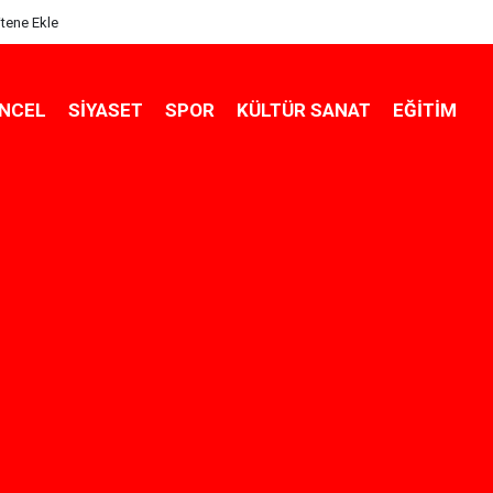
itene Ekle
NCEL
SIYASET
SPOR
KÜLTÜR SANAT
EĞITIM