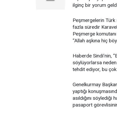
ilginç bir yorum geldi
Peşmergelerin Türk s
fazla süredir Karavel
Peşmerge komutanı old
“Allah aşkına hiç böy
Haberde Sindi’nin, “
söylüyorlarsa neden 
tehdit ediyor, bu çok
Genelkurmay Başkanı
yaptığı konuşmasında
asıldığını söylediği h
pasaport görevlisinin