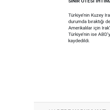
SINIR ÖTESİ İHTİ
Türkiye’nin Kuzey Ir
durumda bıraktığı de
Amerikalılar için Ira
Türkiye’nin ise ABD’y
kaydedildi.