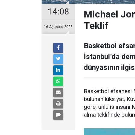
14:08
Michael Jor
Teklif
16 Ağustos 2025
Basketbol efsan
İstanbul’da demi
dünyasının ilgisi
Basketbol efsanesi M
bulunan lüks yat, Kuve
göre, ünlü iş insanı 
alma teklifinde bulu