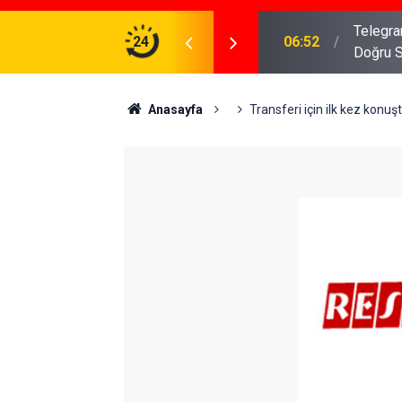
meniz Gerekenler: Telegram Gruplarında Daha
24
04:43
İş Dava
Anasayfa
Transferi için ilk kez konuş