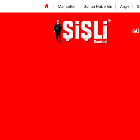
Manşetler
Günün Haberleri
Arşiv
S
GÜ