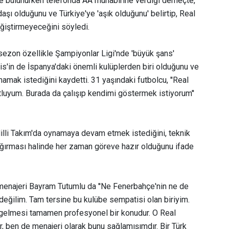
 bulunurken telefonda AA muhabirine verdiği demeçte,
şı olduğunu ve Türkiye'ye 'aşık olduğunu' belirtip, Real
eğiştirmeyeceğini söyledi.
ezon özellikle Şampiyonlar Ligi'nde 'büyük şans'
tis'in de İspanya'daki önemli kulüplerden biri olduğunu ve
amak istediğini kaydetti. 31 yaşındaki futbolcu, ''Real
tluyum. Burada da çalışıp kendimi göstermek istiyorum''
 Milli Takım'da oynamaya devam etmek istediğini, teknik
çağırması halinde her zaman göreve hazır olduğunu ifade
 menajeri Bayram Tutumlu da ''Ne Fenerbahçe'nin ne de
 değilim. Tam tersine bu kulübe sempatisi olan biriyim.
e gelmesi tamamen profesyonel bir konudur. O Real
r, ben de menajeri olarak bunu sağlamışımdır. Bir Türk