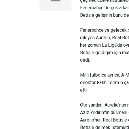
geçmek üzere hastanede
Fenerbahçe'de çok arkada
Betis'e gelişinin bunu d
Fenerbahçe'ye gelecek s
dileyen Aurelio, Real Be
her zaman La Liga'da oyn
Betis'e geldiğim için mu
dedi.
Milli futbolcu ayrıca, A
direktör Fatih Terim'in 
etti.
Öte yandan, Aurelio'nun
Aziz Yıldırım'ın düşmanı
Aurelio'nun Real Betis'
Betis'e gelmek istemişti