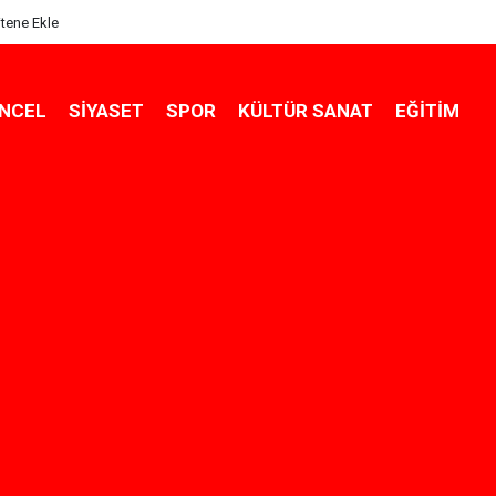
itene Ekle
NCEL
SIYASET
SPOR
KÜLTÜR SANAT
EĞITIM