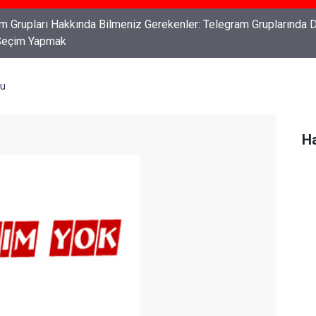
ları: Haklarınızı Bilmek ve Koruma Altına Almak
tu
Ha