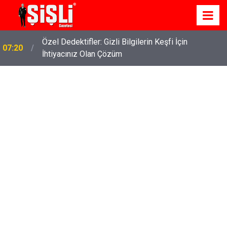
İskele'de Kiralık Daire Seçenekleriyle Konforlu Bir
07:15
Yaşam