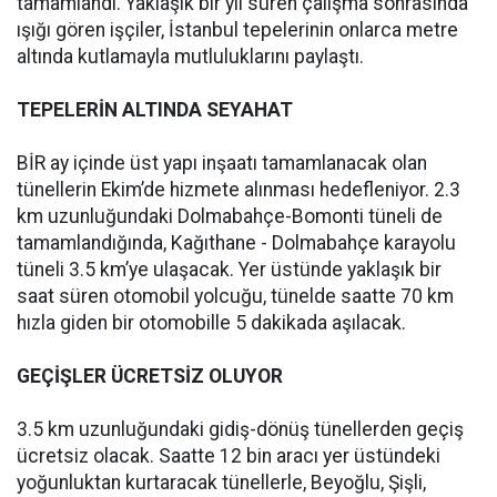
tamamlandı. Yaklaşık bir yıl süren çalışma sonrasında
ışığı gören işçiler, İstanbul tepelerinin onlarca metre
altında kutlamayla mutluluklarını paylaştı.
TEPELERİN ALTINDA SEYAHAT
BİR ay içinde üst yapı inşaatı tamamlanacak olan
tünellerin Ekim’de hizmete alınması hedefleniyor. 2.3
km uzunluğundaki Dolmabahçe-Bomonti tüneli de
tamamlandığında, Kağıthane - Dolmabahçe karayolu
tüneli 3.5 km’ye ulaşacak. Yer üstünde yaklaşık bir
saat süren otomobil yolcuğu, tünelde saatte 70 km
hızla giden bir otomobille 5 dakikada aşılacak.
GEÇİŞLER ÜCRETSİZ OLUYOR
3.5 km uzunluğundaki gidiş-dönüş tünellerden geçiş
ücretsiz olacak. Saatte 12 bin aracı yer üstündeki
yoğunluktan kurtaracak tünellerle, Beyoğlu, Şişli,