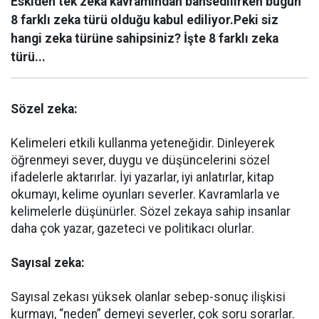
Eskiden tek zeka kavramından bahsedilirken bugün
8 farklı zeka türü olduğu kabul ediliyor.Peki siz
hangi zeka türüne sahipsiniz? İşte 8 farklı zeka
türü...
Sözel zeka:
Kelimeleri etkili kullanma yeteneğidir. Dinleyerek
öğrenmeyi sever, duygu ve düşüncelerini sözel
ifadelerle aktarırlar. İyi yazarlar, iyi anlatırlar, kitap
okumayı, kelime oyunları severler. Kavramlarla ve
kelimelerle düşünürler. Sözel zekaya sahip insanlar
daha çok yazar, gazeteci ve politikacı olurlar.
Sayısal zeka:
Sayısal zekası yüksek olanlar sebep-sonuç ilişkisi
kurmayı, “neden” demeyi severler, çok soru sorarlar.