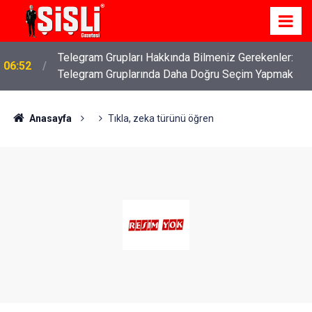
İş Davaları: Haklarınızı Bilmek ve Koruma Altına
04:43
Almak
Anasayfa
Tıkla, zeka türünü öğren