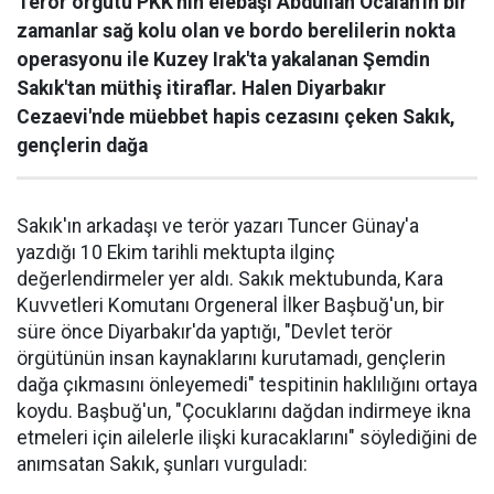
Terör örgütü PKK'nın elebaşı Abdullah Öcalan'ın bir
zamanlar sağ kolu olan ve bordo berelilerin nokta
operasyonu ile Kuzey Irak'ta yakalanan Şemdin
Sakık'tan müthiş itiraflar. Halen Diyarbakır
Cezaevi'nde müebbet hapis cezasını çeken Sakık,
gençlerin dağa
Sakık'ın arkadaşı ve terör yazarı Tuncer Günay'a
yazdığı 10 Ekim tarihli mektupta ilginç
değerlendirmeler yer aldı. Sakık mektubunda, Kara
Kuvvetleri Komutanı Orgeneral İlker Başbuğ'un, bir
süre önce Diyarbakır'da yaptığı, "Devlet terör
örgütünün insan kaynaklarını kurutamadı, gençlerin
dağa çıkmasını önleyemedi" tespitinin haklılığını ortaya
koydu. Başbuğ'un, "Çocuklarını dağdan indirmeye ikna
etmeleri için ailelerle ilişki kuracaklarını" söylediğini de
anımsatan Sakık, şunları vurguladı: