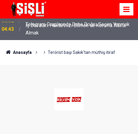
İş Davaları: Haklarınızı Bilmek ve Koruma Altına
04:43
Almak
Anasayfa
Terörist başı Sakık'tan müthiş itiraf