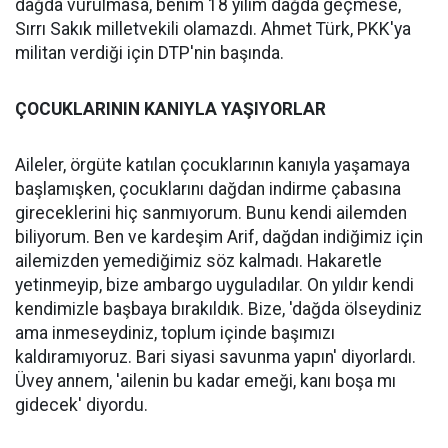
dağda vurulmasa, benim 18 yılım dağda geçmese,
Sırrı Sakık milletvekili olamazdı. Ahmet Türk, PKK'ya
militan verdiği için DTP'nin başında.
ÇOCUKLARININ KANIYLA YAŞIYORLAR
Aileler, örgüte katılan çocuklarının kanıyla yaşamaya
başlamışken, çocuklarını dağdan indirme çabasına
gireceklerini hiç sanmıyorum. Bunu kendi ailemden
biliyorum. Ben ve kardeşim Arif, dağdan indiğimiz için
ailemizden yemediğimiz söz kalmadı. Hakaretle
yetinmeyip, bize ambargo uyguladılar. On yıldır kendi
kendimizle başbaya bırakıldık. Bize, 'dağda ölseydiniz
ama inmeseydiniz, toplum içinde başımızı
kaldıramıyoruz. Bari siyasi savunma yapın' diyorlardı.
Üvey annem, 'ailenin bu kadar emeği, kanı boşa mı
gidecek' diyordu.