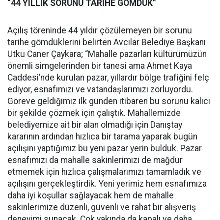
“44 YILLIK SORUNU TARİHE GÖMDÜK”
Açılış töreninde 44 yıldır çözülemeyen bir sorunu
tarihe gömdüklerini belirten Avcılar Belediye Başkanı
Utku Caner Çaykara; “Mahalle pazarları kültürümüzün
önemli simgelerinden bir tanesi ama Ahmet Kaya
Caddesi’nde kurulan pazar, yıllardır bölge trafiğini felç
ediyor, esnafımızı ve vatandaşlarımızı zorluyordu.
Göreve geldiğimiz ilk günden itibaren bu sorunu kalıcı
bir şekilde çözmek için çalıştık. Mahallemizde
belediyemize ait bir alan olmadığı için Danıştay
kararının ardından hızlıca bir tarama yaparak bugün
açılışını yaptığımız bu yeni pazar yerin bulduk. Pazar
esnafımızı da mahalle sakinlerimizi de mağdur
etmemek için hızlıca çalışmalarımızı tamamladık ve
açılışını gerçekleştirdik. Yeni yerimiz hem esnafımıza
daha iyi koşullar sağlayacak hem de mahalle
sakinlerimize düzenli, güvenli ve rahat bir alışveriş
deneyimi sunacak. Çok yakında da kapalı ve daha