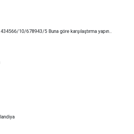
 434566/10/678943/5 Buna göre karşılaştırma yapın...
ı
landiya