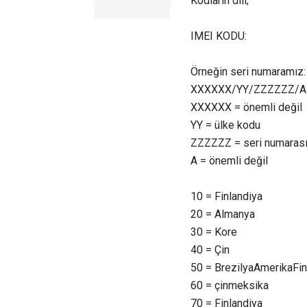
Kodların dili;
IMEI KODU:
Örneğin seri numaramız:
XXXXXX/YY/ZZZZZZ/A
XXXXXX = önemli değil
YY = ülke kodu
ZZZZZZ = seri numaras
A = önemli değil
10 = Finlandiya
20 = Almanya
30 = Kore
40 = Çin
50 = BrezilyaAmerikaFin
60 = çinmeksika
70 = Finlandiya