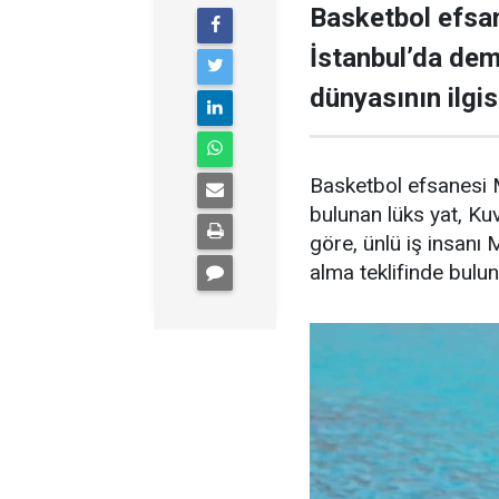
Basketbol efsan
İstanbul’da demi
dünyasının ilgisi
Basketbol efsanesi M
bulunan lüks yat, Kuve
göre, ünlü iş insanı 
alma teklifinde bulu