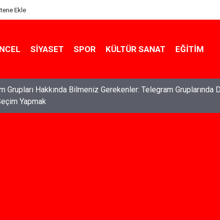
itene Ekle
NCEL
SIYASET
SPOR
KÜLTÜR SANAT
EĞITIM
ları: Haklarınızı Bilmek ve Koruma Altına Almak