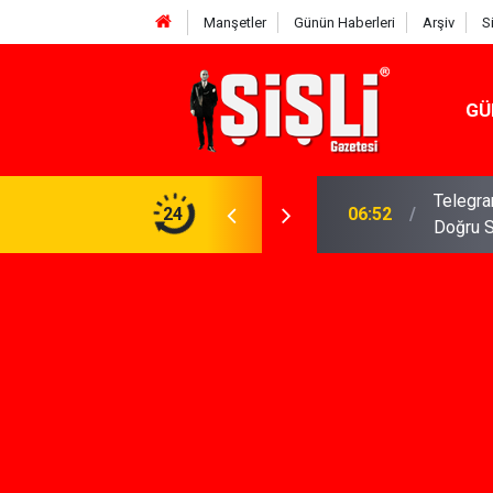
Manşetler
Günün Haberleri
Arşiv
S
GÜ
meniz Gerekenler: Telegram Gruplarında Daha
24
04:43
İş Dava