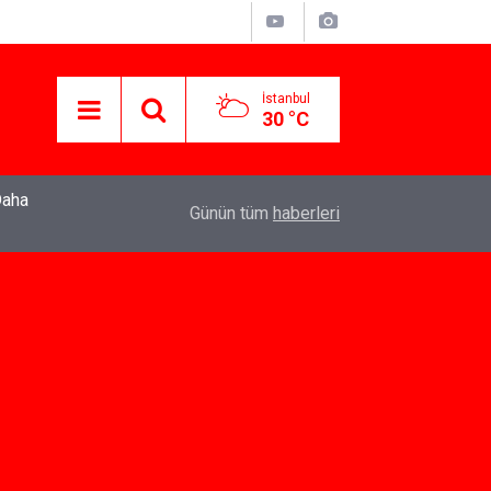
İstanbul
30 °C
22:37
Özlem Drahyalı Kimdir, Nereli ve Kaç Yaşındadır
Günün tüm
haberleri