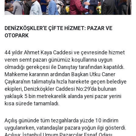
DENİZKÖŞKLER’E ÇİFTE HİZMET: PAZAR VE
OTOPARK
44 yıldır Ahmet Kaya Caddesi ve çevresinde hizmet
veren semt pazarı günümüz koşullarına uygun
olmadığı gerekçesi ile Danıştay tarafından kapatıldı.
Mahkeme kararının ardından Başkan Utku Caner
Çaykara’nın talimatıyla hızla harekete geçen belediye
ekipleri, Denizköşkler Caddesi No:29’da bulunan
yaklaşık 5 bin metrekarelik alanda yeni pazar yerini
kısa sürede tamamladı.
Açılış gününde tüm tezgahlarda yüzde 10 indirim
uygulanırken, vatandaşlar pazara yoğun ilgi gösterdi.
Açılışa; İstanbul Umum Pazarcılar Esnaf Odası