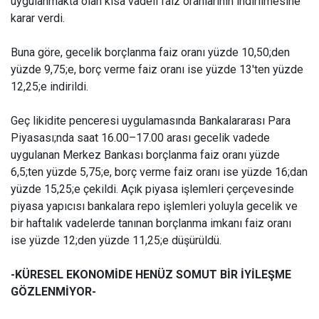
uygulanmakta olan kısa vadeli faiz oranlarının indirilmesine
karar verdi.
Buna göre, gecelik borçlanma faiz oranı yüzde 10,50;den
yüzde 9,75;e, borç verme faiz oranı ise yüzde 13'ten yüzde
12,25;e indirildi.
Geç likidite penceresi uygulamasında Bankalararası Para
Piyasası;nda saat 16.00–17.00 arası gecelik vadede
uygulanan Merkez Bankası borçlanma faiz oranı yüzde
6,5;ten yüzde 5,75;e, borç verme faiz oranı ise yüzde 16;dan
yüzde 15,25;e çekildi. Açık piyasa işlemleri çerçevesinde
piyasa yapıcısı bankalara repo işlemleri yoluyla gecelik ve
bir haftalık vadelerde tanınan borçlanma imkanı faiz oranı
ise yüzde 12;den yüzde 11,25;e düşürüldü.
-KÜRESEL EKONOMİDE HENÜZ SOMUT BİR İYİLEŞME
GÖZLENMİYOR-