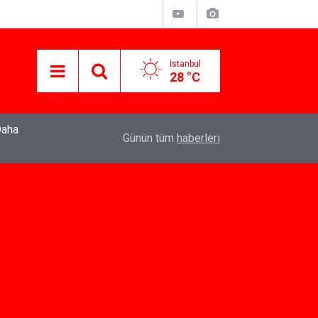
İstanbul
28 °C
22:37
Özlem Drahyalı Kimdir, Nereli ve Kaç Yaşındadır
Günün tüm
haberleri