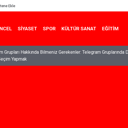
itene Ekle
NCEL
SIYASET
SPOR
KÜLTÜR SANAT
EĞITIM
ları: Haklarınızı Bilmek ve Koruma Altına Almak