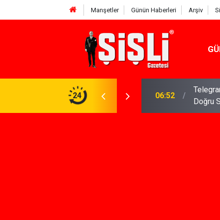
Manşetler
Günün Haberleri
Arşiv
S
GÜ
meniz Gerekenler: Telegram Gruplarında Daha
24
04:43
İş Dava