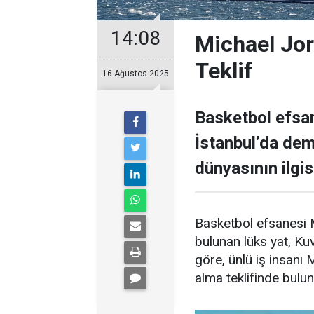
14:08
Michael Jor
Teklif
16 Ağustos 2025
Basketbol efsan
İstanbul’da demi
dünyasının ilgisi
Basketbol efsanesi M
bulunan lüks yat, Kuve
göre, ünlü iş insanı 
alma teklifinde bulu