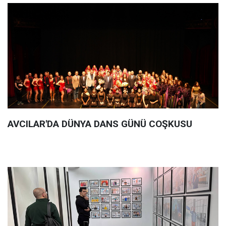
AVCILAR'DA DÜNYA DANS GÜNÜ COŞKUSU