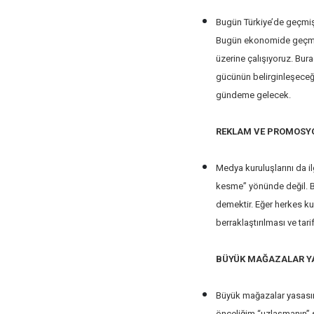
Bugün Türkiye’de geçmiş
Bugün ekonomide geçmiş 
üzerine çalışıyoruz. Bur
gücünün belirginleşeceği
gündeme gelecek.
REKLAM VE PROMOSY
Medya kuruluşlarını da 
kesme” yönünde değil. Bi
demektir. Eğer herkes ku
berraklaştırılması ve tari
BÜYÜK MAĞAZALAR Y
Büyük mağazalar yasasın
önceliğim “uzlaşmanın” 