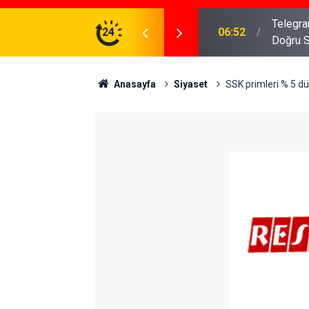
meniz Gerekenler: Telegram Gruplarında Daha
24
04:43
İş Dava
Anasayfa
Siyaset
SSK primleri % 5 d