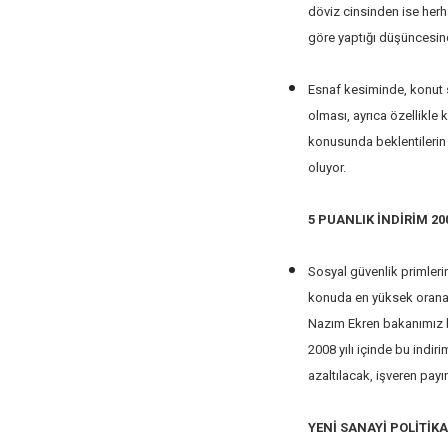
döviz cinsinden ise her
göre yaptığı düşüncesin
Esnaf kesiminde, konut
olması, ayrıca özellikle
konusunda beklentilerin 
oluyor.
5 PUANLIK İNDİRİM 20
Sosyal güvenlik primler
konuda en yüksek orana s
Nazım Ekren bakanımız 
2008 yılı içinde bu indi
azaltılacak, işveren pay
YENİ SANAYİ POLİTİKA