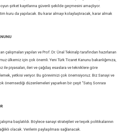
n oyun şirket kayıtlarına güvenli şekilde geçmesini amaçlıyor.
im kuru da yapılacak. Bu karar almayı kolaylaştıracak, karar almak
KANUNU
an çalışmaları yapılan ve Prof. Dr. Ünal Tekinalp tarafından hazırlanan
muz ülkemiz için çok önemli. Yeni Türk Ticaret Kanunu bakanlığımıza,
ız ile piyasaları, ileri ve çağdaş esaslara ve tekniklere göre
emek, yetkisi veriyor. Bu görevimizi çok önemsiyoruz. Biz Sanayi ve
çok önemsediği düzenlemeleri yaparken bir çeşit “Satış Sonrası
OR
çalışma başlatıldı. Böylece sanayi stratejileri ve teşvik politikalarının
ğlıklı olacak. Verilerin paylaşılması sağlanacak.