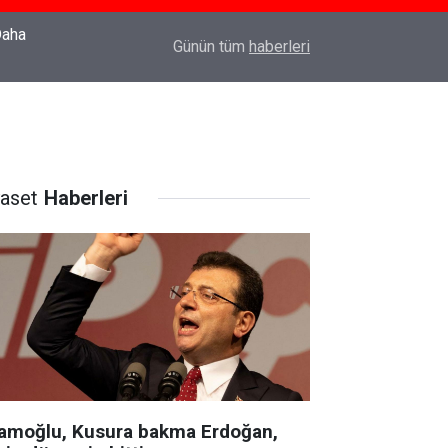
22:37
Özlem Drahyalı Kimdir, Nereli ve Kaç Yaşındadır
Günün tüm
haberleri
yaset
Haberleri
amoğlu, Kusura bakma Erdoğan,