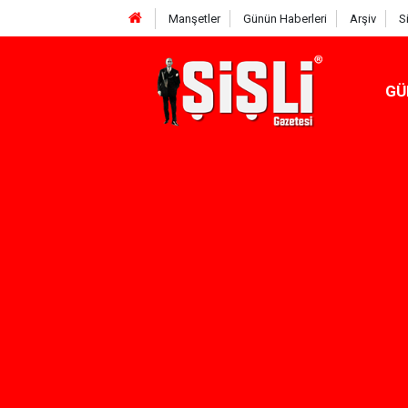
Manşetler
Günün Haberleri
Arşiv
S
GÜ