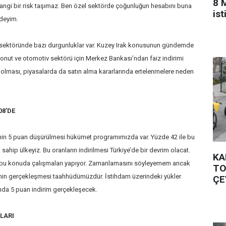
8 
hangi bir risk taşımaz. Ben özel sektörde çoğunluğun hesabını buna
is
deyim.
 sektöründe bazı durgunluklar var. Kuzey Irak konusunun gündemde
 konut ve otomotiv sektörü için Merkez Bankası’ndan faiz indirimi
olması, piyasalarda da satın alma kararlarında ertelenmelere neden
08’DE
inin 5 puan düşürülmesi hükümet programımızda var. Yüzde 42 ile bu
ahip ülkeyiz. Bu oranların indirilmesi Türkiye’de bir devrim olacat.
KA
bu konuda çalışmaları yapıyor. Zamanlamasını söyleyemem ancak
TO
rimin gerçekleşmesi taahhüdümüzdür. İstihdam üzerindeki yükler
ÇE
ında 5 puan indirim gerçekleşecek.
LARI