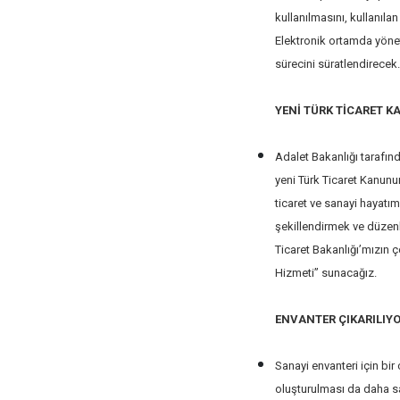
kullanılmasını, kullanıla
Elektronik ortamda yönet
sürecini süratlendirecek.
YENİ TÜRK TİCARET 
Adalet Bakanlığı tarafınd
yeni Türk Ticaret Kanunu
ticaret ve sanayi hayatım
şekillendirmek ve düzenl
Ticaret Bakanlığı’mızın 
Hizmeti” sunacağız.
ENVANTER ÇIKARILIY
Sanayi envanteri için bir 
oluşturulması da daha sa