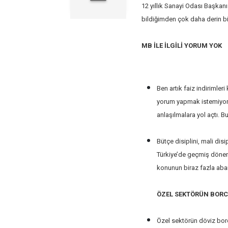
12 yıllık Sanayi Odası Başkan
bildiğimden çok daha derin bi
MB İLE İLGİLİ YORUM YOK
Ben artık faiz indirimle
yorum yapmak istemiyorum
anlaşılmalara yol açtı.
Bütçe disiplini, mali dis
Türkiye’de geçmiş dönem
konunun biraz fazla aba
ÖZEL SEKTÖRÜN BOR
Özel sektörün döviz borc