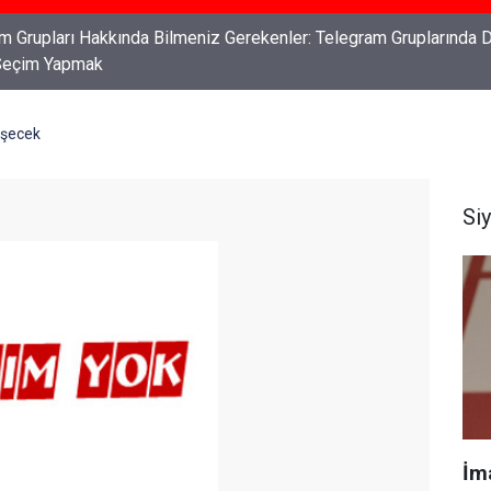
ları: Haklarınızı Bilmek ve Koruma Altına Almak
üşecek
Si
İm