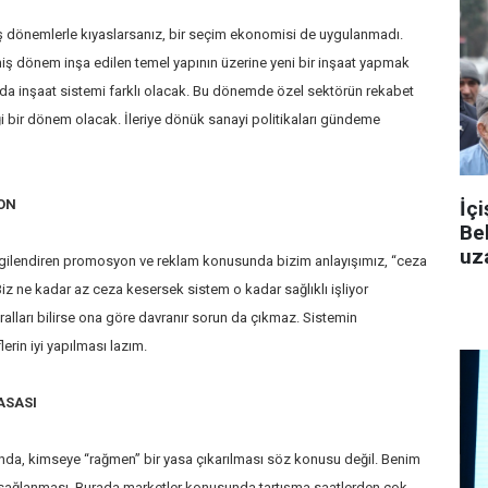
 dönemlerle kıyaslarsanız, bir seçim ekonomisi de uygulanmadı.
dönem inşa edilen temel yapının üzerine yeni bir inşaat yapmak
ada inşaat sistemi farklı olacak. Bu dönemde özel sektörün rekabet
 bir dönem olacak. İleriye dönük sanayi politikaları gündeme
İçi
ON
Be
uza
ilgilendiren promosyon ve reklam konusunda bizim anlayışımız, “ceza
z ne kadar az ceza kesersek sistem o kadar sağlıklı işliyor
ralları bilirse ona göre davranır sorun da çıkmaz. Sistemin
flerin iyi yapılması lazım.
ASASI
da, kimseye “rağmen” bir yasa çıkarılması söz konusu değil. Benim
sağlanması. Burada marketler konusunda tartışma saatlerden çok