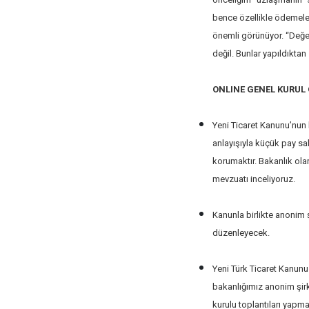
bence özellikle ödemeler
önemli görünüyor. “Değe
değil. Bunlar yapıldıktan
ONLINE GENEL KURUL
Yeni Ticaret Kanunu’nun b
anlayışıyla küçük pay sah
korumaktır. Bakanlık ola
mevzuatı inceliyoruz.
Kanunla birlikte anonim ş
düzenleyecek.
Yeni Türk Ticaret Kanun
bakanlığımız anonim şirk
kurulu toplantıları yapma