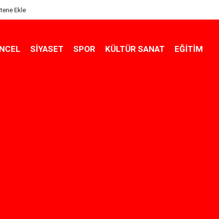
itene Ekle
NCEL
SIYASET
SPOR
KÜLTÜR SANAT
EĞITIM