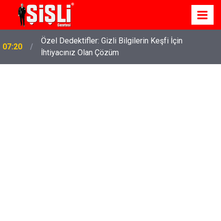
Özel Dedektifler: Gizli Bilgilerin Keşfi İçin
07:20
İhtiyacınız Olan Çözüm
İskele'de Kiralık Daire Seçenekleriyle Konforlu Bir
07:15
Yaşam