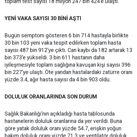
toplam test sayısı 18 milyon 247 bin 424’e ulaştı.
YENİ VAKA SAYISI 30 BİNİ AŞTI
Bugün semptom gösteren 6 bin 714 hastayla birlikte
30 bin 103 yeni vaka tespit edilirken toplam hasta
sayısı 487 bin 912’ye çıktı. Can kaybı da 182 artarak 13
bin 373’e yükseldi. 3 bin 611 hastanın daha
iyileşmesiyle toplam sağlığına kavuşan kişi sayısı 396
bin 227’ye ulaştı. Öte yandan hastalardaki zatürre oranı
yüzde 3.4, ağır hasta sayısı da 4 bin 903 oldu.
DOLULUK ORANLARINDA SON DURUM
Sağlık Bakanlığı’nın açıkladığı hasta tablosunda
hastanelerin doluluk oranlarına da yer verildi. Buna
göre yatak doluluk oranı yüzde 54.7, erişkin yoğun
bakım doluluk oranı yüzde 71.3 ve ventilatör doluluk