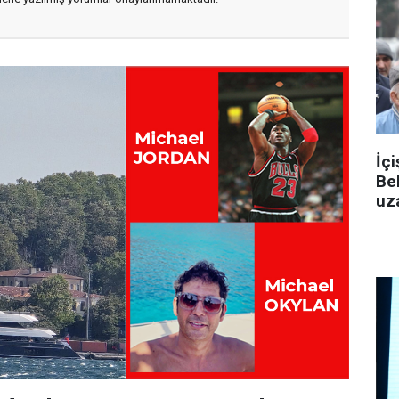
İçi
Be
uza