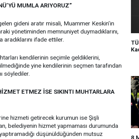
NÜ’YÜ MUMLA ARIYORUZ”
 gelen gideni aratır misali, Muammer Keskin’in
raki yönetiminden memnuniyet duymadıklarını,
aradıklarını ifade ettiler.
TÜ
Ka
tarları kendilerinin seçimle geldiklerini,
ilmediğinde yine kendilerinin seçmen tarafından
ı söylediler.
 HİZMET ETMEZ İSE SIKINTI MUHTARLARA
rine hizmeti getirecek kurumun ise Şişli
dan, belediyenin hizmet yapmaması durumunda
 yaptıramadığı düşünüldüğünden mutsuz
8 