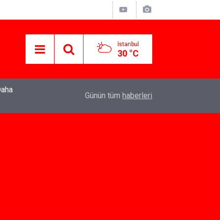
İstanbul
30 °C
22:37
Özlem Drahyalı Kimdir, Nereli ve Kaç Yaşındadır
Günün tüm
haberleri