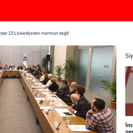
ardan 23’ü belediyeden memnun değil!
Si
İm
se