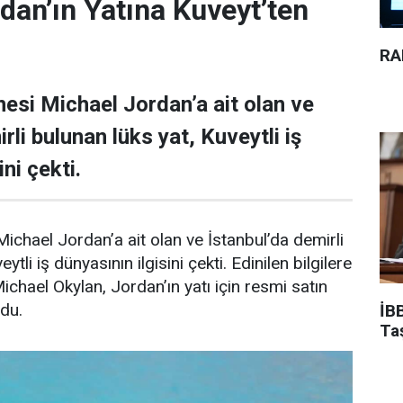
dan’ın Yatına Kuveyt’ten
RA
esi Michael Jordan’a ait olan ve
rli bulunan lüks yat, Kuveytli iş
ni çekti.
ichael Jordan’a ait olan ve İstanbul’da demirli
ytli iş dünyasının ilgisini çekti. Edinilen bilgilere
Michael Okylan, Jordan’ın yatı için resmi satın
ndu.
İBB
Ta