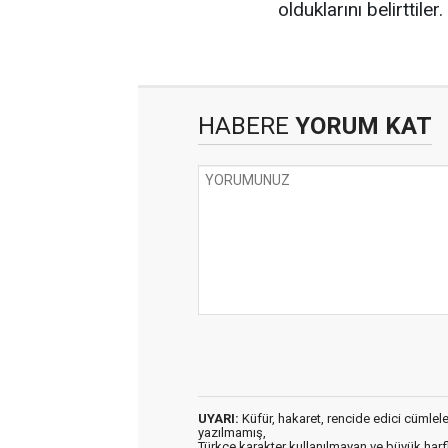
olduklarını belirttiler.
HABERE
YORUM KAT
UYARI:
Küfür, hakaret, rencide edici cümleler 
yazılmamış,
Türkçe karakter kullanılmayan ve büyük har