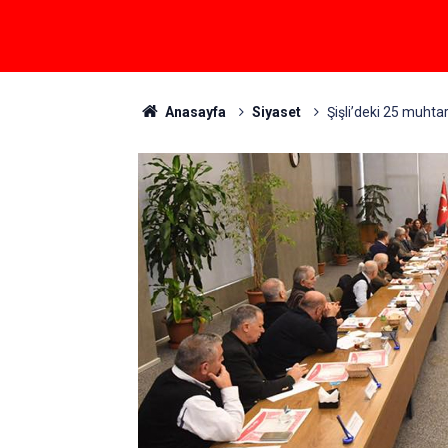
Anasayfa
Siyaset
Şişli’deki 25 muht