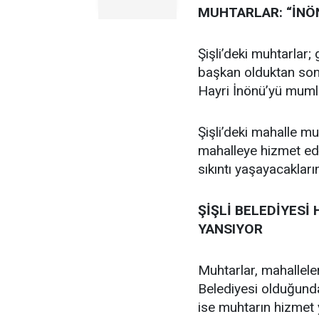
MUHTARLAR: “İNÖ
Şişli’deki muhtarlar;
başkan olduktan son
Hayri İnönü’yü mumla 
Şişli’deki mahalle muh
mahalleye hizmet ed
sıkıntı yaşayacakların
ŞİŞLİ BELEDİYESİ
YANSIYOR
Muhtarlar, mahallele
Belediyesi olduğun
ise muhtarın hizmet