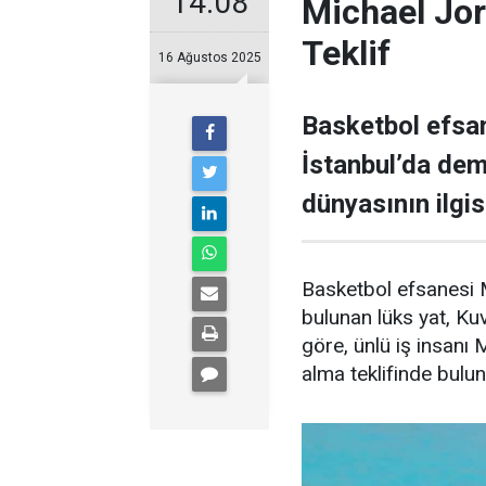
14:08
Michael Jor
Teklif
16 Ağustos 2025
Basketbol efsan
İstanbul’da demi
dünyasının ilgisi
Basketbol efsanesi M
bulunan lüks yat, Kuve
göre, ünlü iş insanı 
alma teklifinde bulu