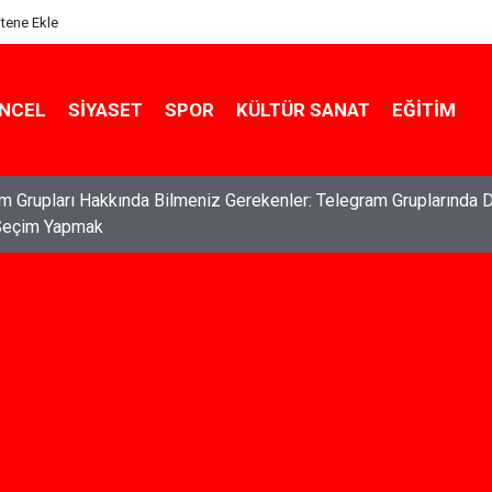
itene Ekle
NCEL
SIYASET
SPOR
KÜLTÜR SANAT
EĞITIM
ları: Haklarınızı Bilmek ve Koruma Altına Almak