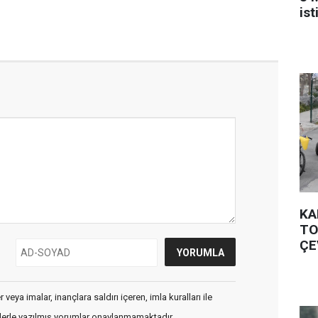
is
KA
TO
ÇE
veya imalar, inançlara saldırı içeren, imla kuralları ile
flerle yazılmış yorumlar onaylanmamaktadır.