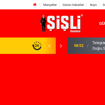
Manşetler
Günün Haberleri
Arşiv
S
GÜ
meniz Gerekenler: Telegram Gruplarında Daha
24
04:43
İş Dava