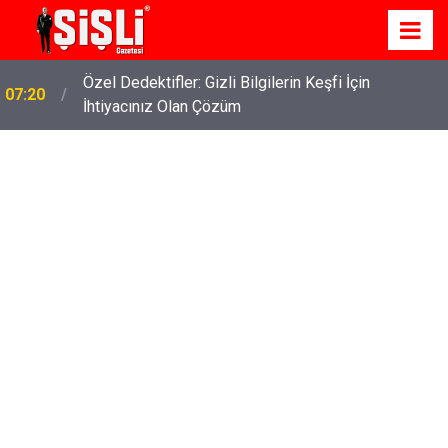
İskele'de Kiralık Daire Seçenekleriyle Konforlu Bir
07:15
Yaşam