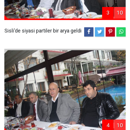
3
10
Sisli'de siyasi partiler bir arya geldi
4
10