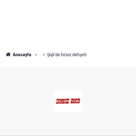
Anasayfa
Şişli'de hırsız dehşeti