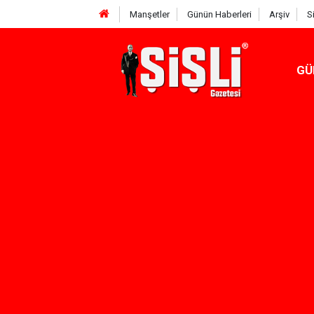
Manşetler
Günün Haberleri
Arşiv
S
GÜ