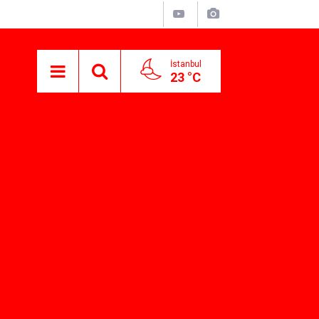
İstanbul
23 °C