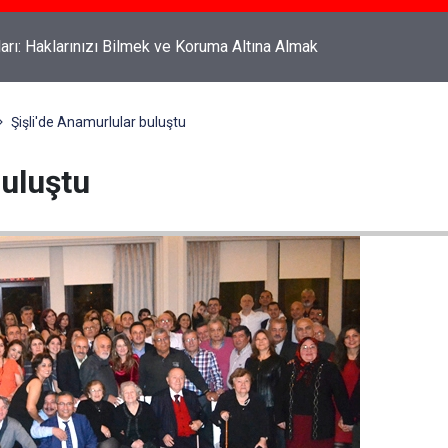
rahyalı Kimdir, Nereli ve Kaç Yaşındadır?
Şişli'de Anamurlular buluştu
buluştu