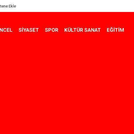
itene Ekle
NCEL
SIYASET
SPOR
KÜLTÜR SANAT
EĞITIM