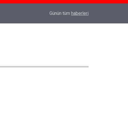
Prof. Dr. Mert İlker Hayıroğlu ile İstanbul’da R
22:25
Günün tüm
haberleri
Bir Sohbet