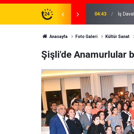
ve Koruma Altına Almak
24
22:37
Özlem D
Anasayfa
Foto Galeri
Kültür Sanat
Şişli'de Anamurlular 