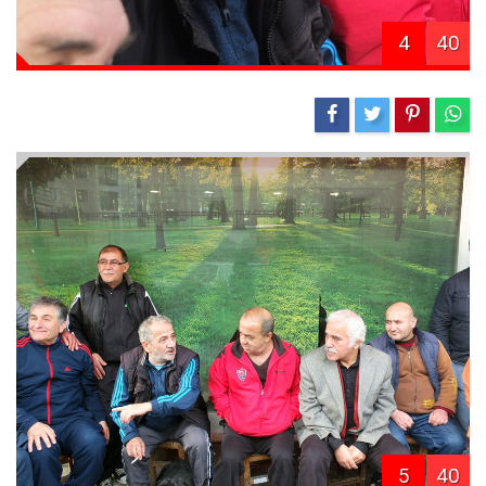
4
40
5
40