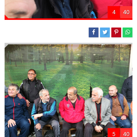
4
40
5
40