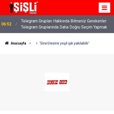
İş Davaları: Haklarınızı Bilmek ve Koruma Altına
04:43
Almak
Anasayfa
'Sınırötesine yeşil ışık yakılabilir'