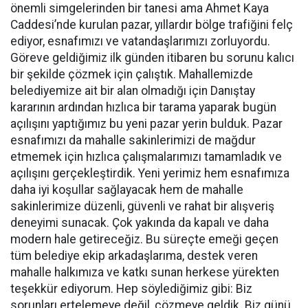
önemli simgelerinden bir tanesi ama Ahmet Kaya
Caddesi’nde kurulan pazar, yıllardır bölge trafiğini felç
ediyor, esnafımızı ve vatandaşlarımızı zorluyordu.
Göreve geldiğimiz ilk günden itibaren bu sorunu kalıcı
bir şekilde çözmek için çalıştık. Mahallemizde
belediyemize ait bir alan olmadığı için Danıştay
kararının ardından hızlıca bir tarama yaparak bugün
açılışını yaptığımız bu yeni pazar yerin bulduk. Pazar
esnafımızı da mahalle sakinlerimizi de mağdur
etmemek için hızlıca çalışmalarımızı tamamladık ve
açılışını gerçekleştirdik. Yeni yerimiz hem esnafımıza
daha iyi koşullar sağlayacak hem de mahalle
sakinlerimize düzenli, güvenli ve rahat bir alışveriş
deneyimi sunacak. Çok yakında da kapalı ve daha
modern hale getireceğiz. Bu süreçte emeği geçen
tüm belediye ekip arkadaşlarıma, destek veren
mahalle halkımıza ve katkı sunan herkese yürekten
teşekkür ediyorum. Hep söylediğimiz gibi: Biz
sorunları ertelemeye değil, çözmeye geldik. Biz günü