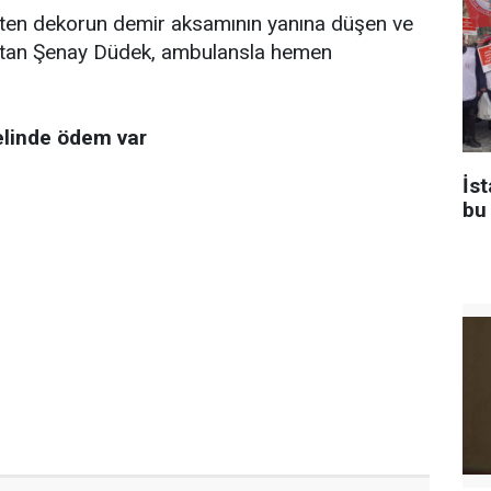
ten dekorun demir aksamının yanına düşen ve
tlatan Şenay Düdek, ambulansla hemen
elinde ödem var
İs
bu