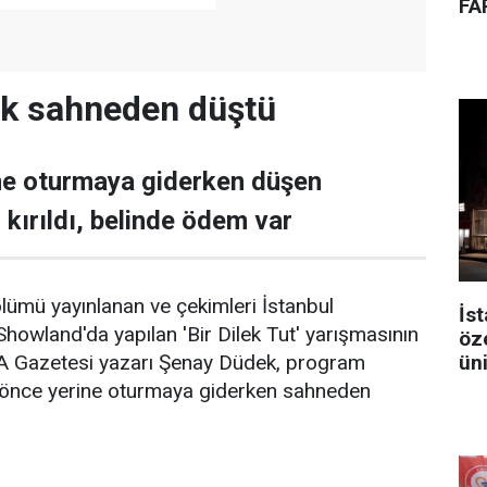
FA
k sahneden düştü
ne oturmaya giderken düşen
kırıldı, belinde ödem var
ölümü yayınlanan ve çekimleri İstanbul
İst
Showland'da yapılan 'Bir Dilek Tut' yarışmasının
öz
ün
TA Gazetesi yazarı Şenay Düdek, program
nce yerine oturmaya giderken sahneden