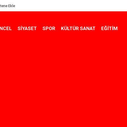
itene Ekle
NCEL
SIYASET
SPOR
KÜLTÜR SANAT
EĞITIM