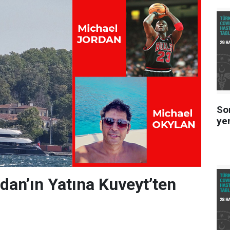
So
ye
dan’ın Yatına Kuveyt’ten