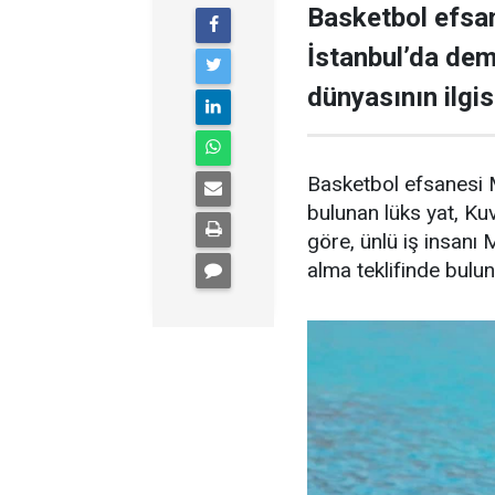
Basketbol efsan
İstanbul’da demi
dünyasının ilgisi
Basketbol efsanesi M
bulunan lüks yat, Kuve
göre, ünlü iş insanı 
alma teklifinde bulu