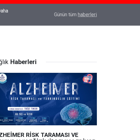
22:37
Özlem Drahyalı Kimdir, Nereli ve Kaç Yaşındadır
Günün tüm
haberleri
ğlık
Haberleri
ZHEİMER RİSK TARAMASI VE