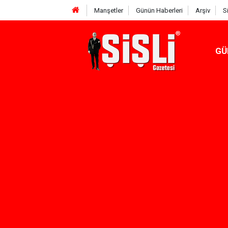
Manşetler
Günün Haberleri
Arşiv
S
GÜ