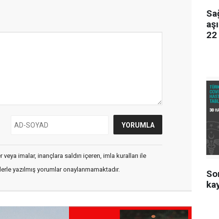
Sağ
aş
22
veya imalar, inançlara saldırı içeren, imla kuralları ile
flerle yazılmış yorumlar onaylanmamaktadır.
Son
kay