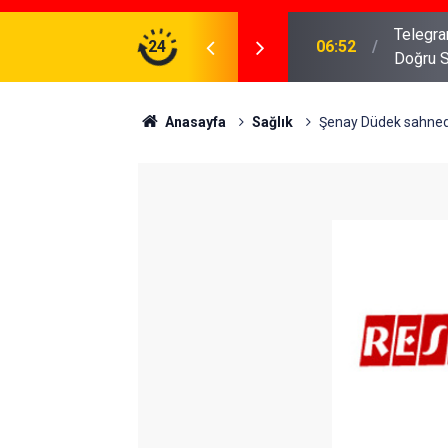
meniz Gerekenler: Telegram Gruplarında Daha
24
04:43
İş Dava
Anasayfa
Sağlık
Şenay Düdek sahned