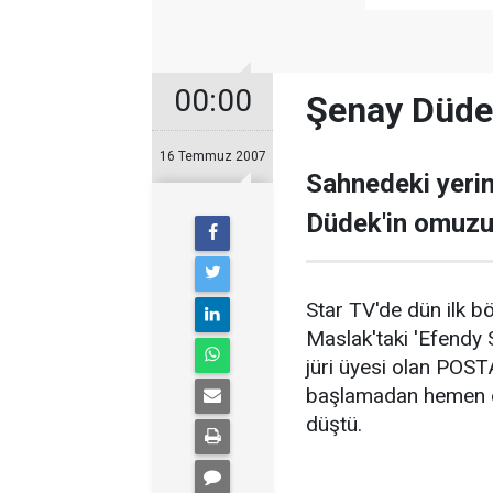
00:00
Şenay Düde
16 Temmuz 2007
Sahnedeki yeri
Düdek'in omuzu 
Star TV'de dün ilk b
Maslak'taki 'Efendy 
jüri üyesi olan POS
başlamadan hemen ö
düştü.