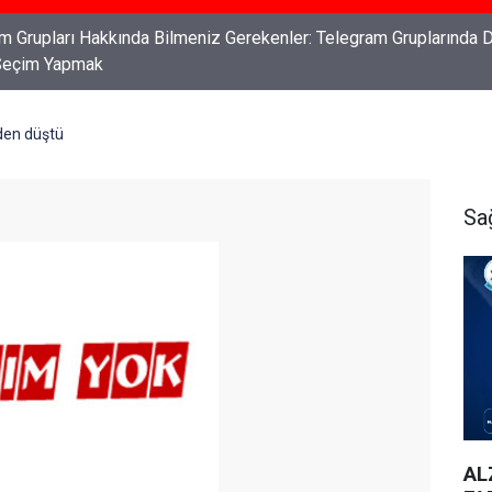
ları: Haklarınızı Bilmek ve Koruma Altına Almak
en düştü
Sa
AL