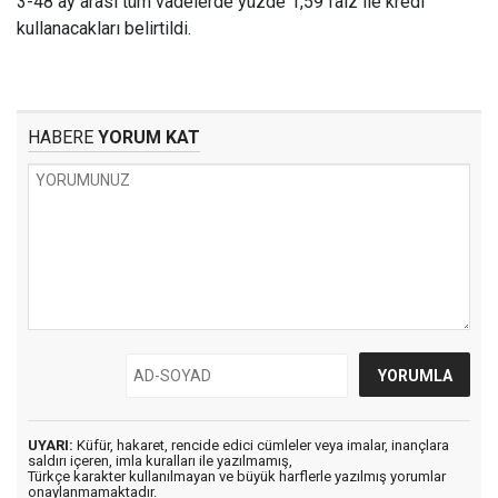
3-48 ay arası tüm vadelerde yüzde 1,59 faiz ile kredi
kullanacakları belirtildi.
HABERE
YORUM KAT
UYARI:
Küfür, hakaret, rencide edici cümleler veya imalar, inançlara
saldırı içeren, imla kuralları ile yazılmamış,
Türkçe karakter kullanılmayan ve büyük harflerle yazılmış yorumlar
onaylanmamaktadır.