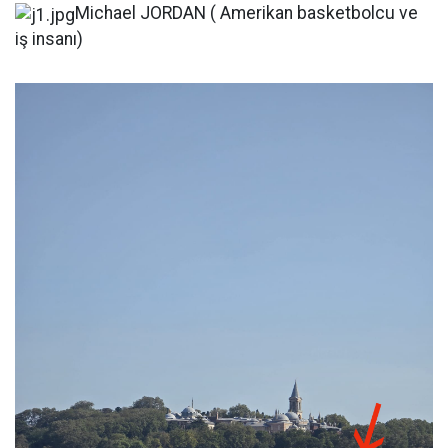
Michael JORDAN ( Amerikan basketbolcu ve
iş insanı)