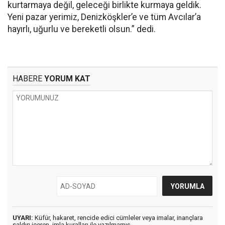
kurtarmaya değil, geleceği birlikte kurmaya geldik.
Yeni pazar yerimiz, Denizköşkler’e ve tüm Avcılar’a
hayırlı, uğurlu ve bereketli olsun.” dedi.
HABERE
YORUM KAT
UYARI:
Küfür, hakaret, rencide edici cümleler veya imalar, inançlara
saldırı içeren, imla kuralları ile yazılmamış,