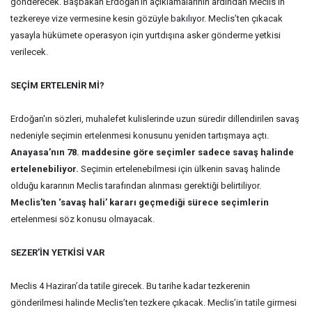
gönderecek. Başbakan Erdoğan’ın açıklamalarının ardından Meclis’in
tezkereye vize vermesine kesin gözüyle bakılıyor. Meclis’ten çıkacak
yasayla hükümete operasyon için yurtdışına asker gönderme yetkisi
verilecek.
SEÇİM ERTELENİR Mİ?
Erdoğan'ın sözleri, muhalefet kulislerinde uzun süredir dillendirilen savaş
nedeniyle seçimin ertelenmesi konusunu yeniden tartışmaya açtı.
Anayasa’nın 78. maddesine göre seçimler sadece savaş halinde
ertelenebiliyor.
Seçimin ertelenebilmesi için ülkenin savaş halinde
olduğu kararının Meclis tarafından alınması gerektiği belirtiliyor.
Meclis’ten ‘savaş hali’ kararı geçmediği sürece seçimlerin
ertelenmesi söz konusu olmayacak.
SEZER’İN YETKİSİ VAR
Meclis 4 Haziran’da tatile girecek. Bu tarihe kadar tezkerenin
gönderilmesi halinde Meclis’ten tezkere çıkacak. Meclis’in tatile girmesi