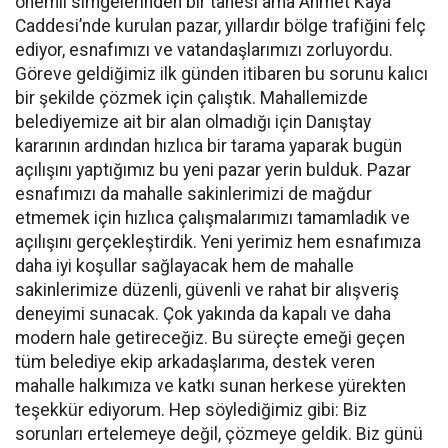
önemli simgelerinden bir tanesi ama Ahmet Kaya
Caddesi’nde kurulan pazar, yıllardır bölge trafiğini felç
ediyor, esnafımızı ve vatandaşlarımızı zorluyordu.
Göreve geldiğimiz ilk günden itibaren bu sorunu kalıcı
bir şekilde çözmek için çalıştık. Mahallemizde
belediyemize ait bir alan olmadığı için Danıştay
kararının ardından hızlıca bir tarama yaparak bugün
açılışını yaptığımız bu yeni pazar yerin bulduk. Pazar
esnafımızı da mahalle sakinlerimizi de mağdur
etmemek için hızlıca çalışmalarımızı tamamladık ve
açılışını gerçekleştirdik. Yeni yerimiz hem esnafımıza
daha iyi koşullar sağlayacak hem de mahalle
sakinlerimize düzenli, güvenli ve rahat bir alışveriş
deneyimi sunacak. Çok yakında da kapalı ve daha
modern hale getireceğiz. Bu süreçte emeği geçen
tüm belediye ekip arkadaşlarıma, destek veren
mahalle halkımıza ve katkı sunan herkese yürekten
teşekkür ediyorum. Hep söylediğimiz gibi: Biz
sorunları ertelemeye değil, çözmeye geldik. Biz günü