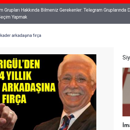
ları: Haklarınızı Bilmek ve Koruma Altına Almak
k kader arkadaşına fırça
Si
İm