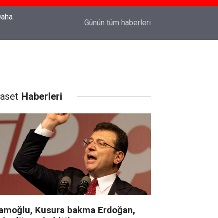
22:37
Özlem Drahyalı Kimdir, Nereli ve Kaç Yaşındadır
Günün tüm
haberleri
yaset
Haberleri
amoğlu, Kusura bakma Erdoğan,