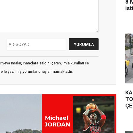
8 
is
veya imalar, inançlara saldırı içeren, imla kuralları ile
flerle yazılmış yorumlar onaylanmamaktadır.
KA
TO
ÇE