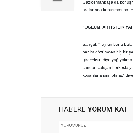
Gaziosmanpaşa'da konuşma y
aralarında konuşmasına tep
“OĞLUM, ARTİSTLİK YAP
Sarıgül, "Tayfun bana bak.
benim gözümden hiç bir şe
gireceksin diye yağ yakma.
candan çalışan herkesle y
koşanlarla işim olmaz" diye
HABERE
YORUM KAT