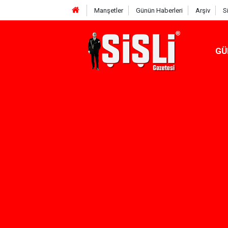
Manşetler
Günün Haberleri
Arşiv
S
GÜ