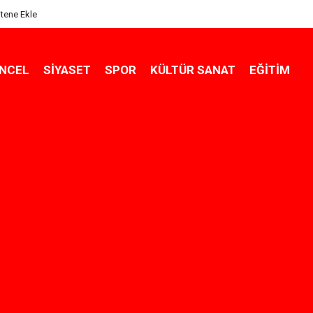
itene Ekle
NCEL
SIYASET
SPOR
KÜLTÜR SANAT
EĞITIM