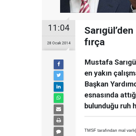
11:04
Sarıgül’den 
fırça
28 Ocak 2014
Mustafa Sarıgül;
en yakın çalışm
Başkan Yardımc
esnasında attığı
bulunduğu ruh h
TMSF tarafından mal varlığ