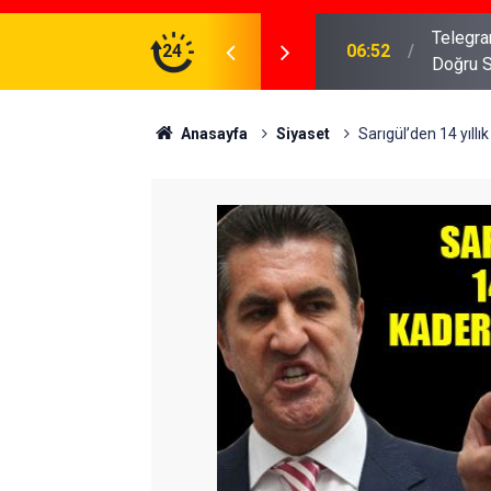
meniz Gerekenler: Telegram Gruplarında Daha
24
04:43
İş Dava
Anasayfa
Siyaset
Sarıgül’den 14 yıllı