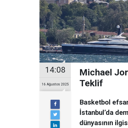
14:08
Michael Jor
Teklif
16 Ağustos 2025
Basketbol efsan
İstanbul’da demi
dünyasının ilgisi