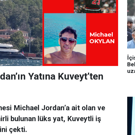
İçi
Be
uza
dan’ın Yatına Kuveyt’ten
esi Michael Jordan’a ait olan ve
rli bulunan lüks yat, Kuveytli iş
ni çekti.