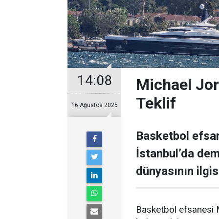
14:08
Michael Jor
Teklif
16 Ağustos 2025
Basketbol efsan
İstanbul’da demi
dünyasının ilgisi
Basketbol efsanesi M