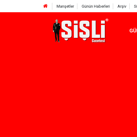
Manşetler
Günün Haberleri
Arşiv
S
GÜ