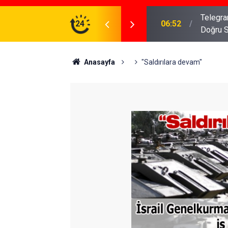
meniz Gerekenler: Telegram Gruplarında Daha
24
04:43
İş Dava
Anasayfa
"Saldırılara devam"