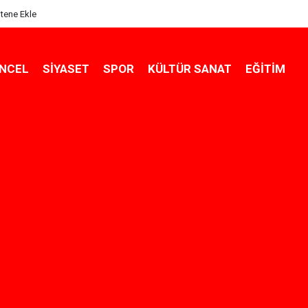
itene Ekle
NCEL
SIYASET
SPOR
KÜLTÜR SANAT
EĞITIM