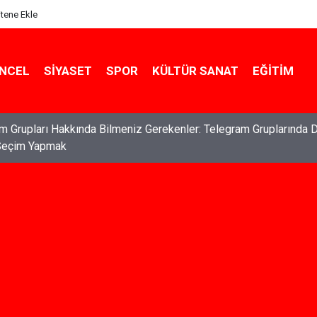
itene Ekle
NCEL
SIYASET
SPOR
KÜLTÜR SANAT
EĞITIM
m Grupları Hakkında Bilmeniz Gerekenler: Telegram Gruplarında 
Seçim Yapmak