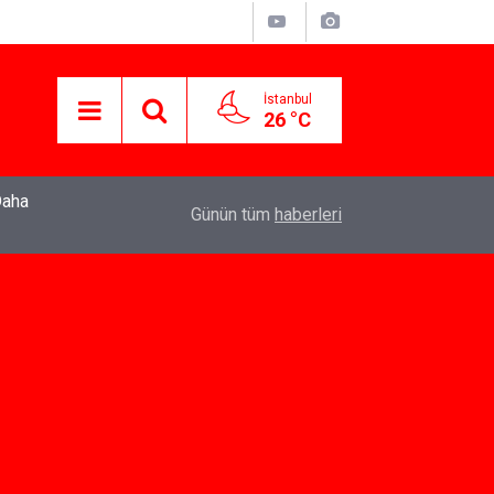
İstanbul
26 °C
Daha
04:43
İş Davaları: Haklarınızı Bilmek ve Koruma Altına
Günün tüm
haberleri