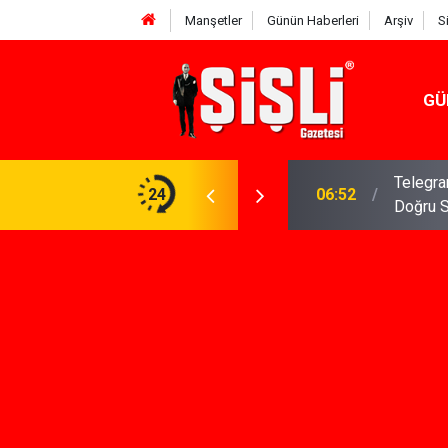
Manşetler
Günün Haberleri
Arşiv
S
GÜ
Telegra
üvenli ve Konforlu Bir Yaşam
24
06:52
Doğru 