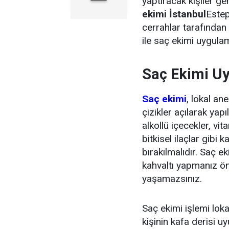
yaptıracak kişiler ge
ekimi İstanbul
Estep
cerrahlar tarafından 
ile saç ekimi uygulam
Saç Ekimi Uy
Saç ekimi
, lokal an
çizikler açılarak yapı
alkollü içecekler, vita
bitkisel ilaçlar gibi
bırakılmalıdır. Saç e
kahvaltı yapmanız ön
yaşamazsınız.
Saç ekimi işlemi loka
kişinin kafa derisi uy