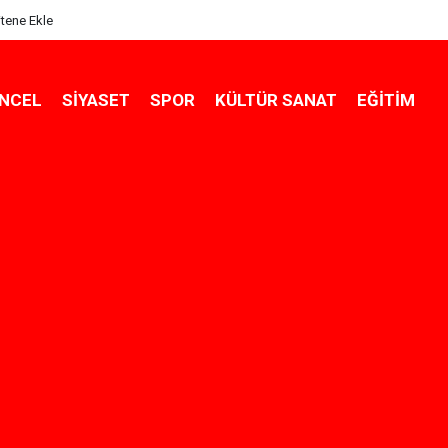
itene Ekle
NCEL
SIYASET
SPOR
KÜLTÜR SANAT
EĞITIM