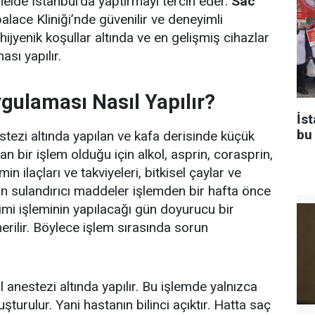
nelde İstanbul’da yaptırmayı tercih eder.
Sac
alace Kliniği’nde güvenilir ve deneyimli
hijyenik koşullar altında ve en gelişmiş cihazlar
ası yapılır.
gulaması Nasıl Yapılır?
İs
bu
estezi altında yapılan ve kafa derisinde küçük
lan bir işlem olduğu için alkol, asprin, corasprin,
min ilaçları ve takviyeleri, bitkisel çaylar ve
 kan sulandırıcı maddeler işlemden bir hafta önce
kimi işleminin yapılacağı gün doyurucu bir
erilir. Böylece işlem sırasında sorun
l anestezi altında yapılır. Bu işlemde yalnızca
uşturulur. Yani hastanın bilinci açıktır. Hatta saç