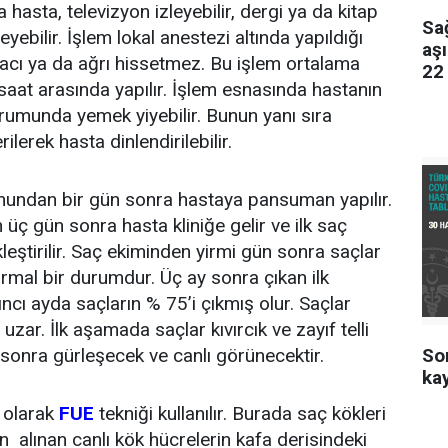
 hasta, televizyon izleyebilir, dergi ya da kitap
Sağ
eyebilir. İşlem lokal anestezi altında yapıldığı
aş
r acı ya da ağrı hissetmez. Bu işlem ortalama
22
 saat arasında yapılır. İşlem esnasında hastanın
rumunda yemek yiyebilir. Bunun yanı sıra
erek hasta dinlendirilebilir.
undan bir gün sonra hastaya pansuman yapılır.
üç gün sonra hasta kliniğe gelir ve ilk saç
leştirilir. Saç ekiminden yirmi gün sonra saçlar
ormal bir durumdur. Üç ay sonra çıkan ilk
ıncı ayda saçların % 75’i çıkmış olur. Saçlar
zar. İlk aşamada saçlar kıvırcık ve zayıf telli
Son
a sonra gürleşecek ve canlı görünecektir.
kay
 olarak
FUE
tekniği kullanılır. Burada saç kökleri
n alınan canlı kök hücrelerin kafa derisindeki