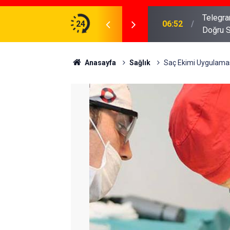
meniz Gerekenler: Telegram Gruplarında Daha
24
04:43
İş Dava
Anasayfa
Sağlık
Saç Ekimi Uygulaması 