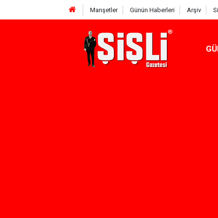
Manşetler
Günün Haberleri
Arşiv
S
GÜ