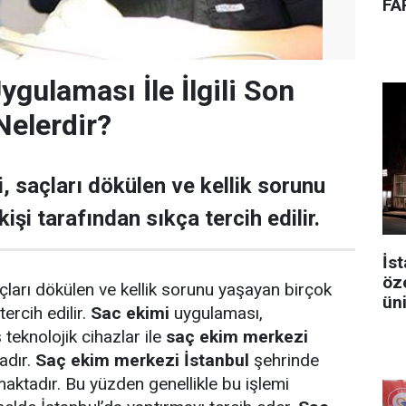
FA
gulaması İle İlgili Son
Nelerdir?
, saçları dökülen ve kellik sorunu
işi tarafından sıkça tercih edilir.
İst
öz
çları dökülen ve kellik sorunu yaşayan birçok
ün
tercih edilir.
Sac ekimi
uygulaması,
eknolojik cihazlar ile
saç ekim merkezi
adır.
Saç ekim merkezi İstanbul
şehrinde
aktadır. Bu yüzden genellikle bu işlemi