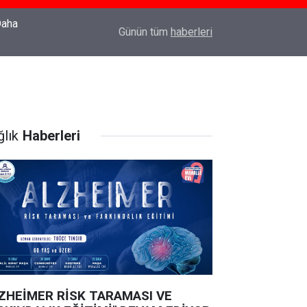
22:37
Özlem Drahyalı Kimdir, Nereli ve Kaç Yaşındadır
Günün tüm
haberleri
ğlık
Haberleri
ZHEİMER RİSK TARAMASI VE