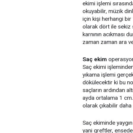
ekimi işlemi sırasında
okuyabilir, müzik dinl
için kişi herhangi bi
olarak dört ile sekiz
karnının acıkması du
zaman zaman ara veril
Saç ekim
operasyon
Saç ekimi işleminden 
yıkama işlemi gerçek
dökülecektir ki bu n
saçların ardından alt
ayda ortalama 1 cm. u
olarak çıkabilir dah
Saç ekiminde yaygın
yani greftler, ensede