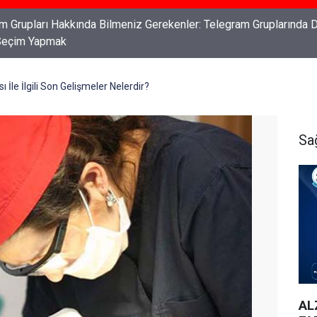
ları: Haklarınızı Bilmek ve Koruma Altına Almak
İle İlgili Son Gelişmeler Nelerdir?
Sa
AL