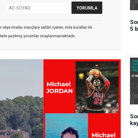
Son
veya imalar, inançlara saldırı içeren, imla kuralları ile
5 b
flerle yazılmış yorumlar onaylanmamaktadır.
Son
kay