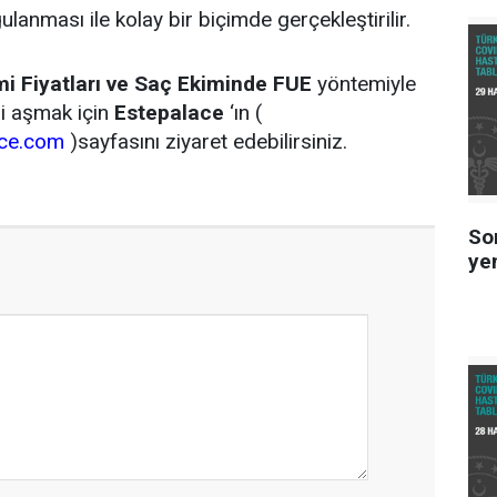
lanması ile kolay bir biçimde gerçekleştirilir.
mi Fiyatları ve Saç Ekiminde FUE
yöntemiyle
lgi aşmak için
Estepalace
‘ın (
ace.com
)sayfasını ziyaret edebilirsiniz.
So
ye