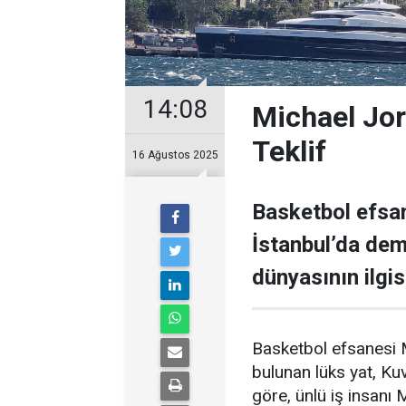
14:08
Michael Jor
Teklif
16 Ağustos 2025
Basketbol efsan
İstanbul’da demi
dünyasının ilgisi
Basketbol efsanesi M
bulunan lüks yat, Kuve
göre, ünlü iş insanı 