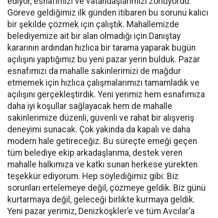
ediyor, esnafımızı ve vatandaşlarımızı zorluyordu.
Göreve geldiğimiz ilk günden itibaren bu sorunu kalıcı
bir şekilde çözmek için çalıştık. Mahallemizde
belediyemize ait bir alan olmadığı için Danıştay
kararının ardından hızlıca bir tarama yaparak bugün
açılışını yaptığımız bu yeni pazar yerin bulduk. Pazar
esnafımızı da mahalle sakinlerimizi de mağdur
etmemek için hızlıca çalışmalarımızı tamamladık ve
açılışını gerçekleştirdik. Yeni yerimiz hem esnafımıza
daha iyi koşullar sağlayacak hem de mahalle
sakinlerimize düzenli, güvenli ve rahat bir alışveriş
deneyimi sunacak. Çok yakında da kapalı ve daha
modern hale getireceğiz. Bu süreçte emeği geçen
tüm belediye ekip arkadaşlarıma, destek veren
mahalle halkımıza ve katkı sunan herkese yürekten
teşekkür ediyorum. Hep söylediğimiz gibi: Biz
sorunları ertelemeye değil, çözmeye geldik. Biz günü
kurtarmaya değil, geleceği birlikte kurmaya geldik.
Yeni pazar yerimiz, Denizköşkler’e ve tüm Avcılar’a