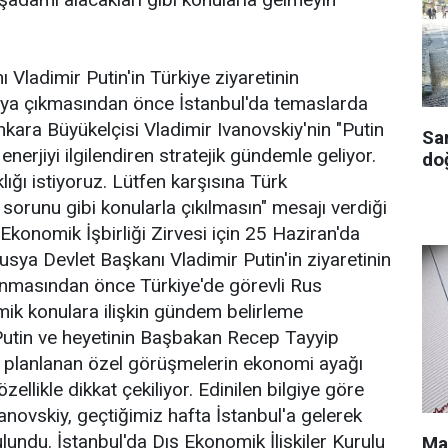
Vladimir Putin'in Türkiye ziyaretinin
aya çıkmasından önce İstanbul'da temaslarda
kara Büyükelçisi Vladimir Ivanovskiy'nin "Putin
Sa
erjiyi ilgilendiren stratejik gündemle geliyor.
doğ
lığı istiyoruz. Lütfen karşısına Türk
sorunu gibi konularla çıkılmasın" mesajı verdiği
Ekonomik İşbirliği Zirvesi için 25 Haziran'da
usya Devlet Başkanı Vladimir Putin'in ziyaretinin
lanmasından önce Türkiye'de görevli Rus
ik konulara ilişkin gündem belirleme
. Putin ve heyetinin Başbakan Recep Tayyip
 planlanan özel görüşmelerin ekonomi ayağı
 özellikle dikkat çekiliyor. Edinilen bilgiye göre
anovskiy, geçtiğimiz hafta İstanbul'a gelerek
lundu. İstanbul'da Dış Ekonomik İlişkiler Kurulu
Ma