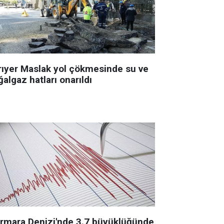
rıyer Maslak yol çökmesinde su ve
algaz hatları onarıldı
rmara Denizi'nde 3.7 büyüklüğünde