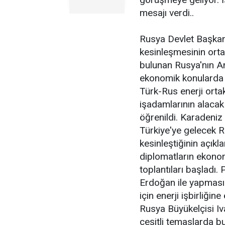
mesajı verdi..
Rusya Devlet Başkanı 
kesinleşmesinin ort
bulunan Rusya'nın An
ekonomik konularda en
Türk-Rus enerji ortak
işadamlarının alacak 
öğrenildi. Karadeniz 
Türkiye'ye gelecek R
kesinleştiğinin açık
diplomatların ekonom
toplantıları başladı
Erdoğan ile yapması
için enerji işbirliğine
Rusya Büyükelçisi Iv
çeşitli temaslarda bu