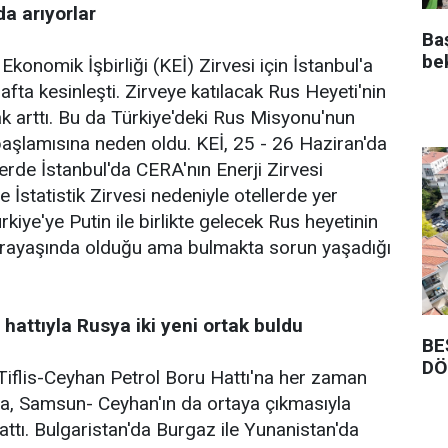
a arıyorlar
Ba
be
konomik İşbirliği (KEİ) Zirvesi için İstanbul'a
fta kesinleşti. Zirveye katılacak Rus Heyeti'nin
ak arttı. Bu da Türkiye'deki Rus Misyonu'nun
aşlamısına neden oldu. KEİ, 25 - 26 Haziran'da
lerde İstanbul'da CERA'nın Enerji Zirvesi
e İstatistik Zirvesi nedeniyle otellerde yer
kiye'ye Putin ile birlikte gelecek Rus heyetinin
arayaşında olduğu ama bulmakta sorun yaşadığı
attıyla Rusya iki yeni ortak buldu
BE
DÖ
flis-Ceyhan Petrol Boru Hattı'na her zaman
a, Samsun- Ceyhan'ın da ortaya çıkmasıyla
ı attı. Bulgaristan'da Burgaz ile Yunanistan'da