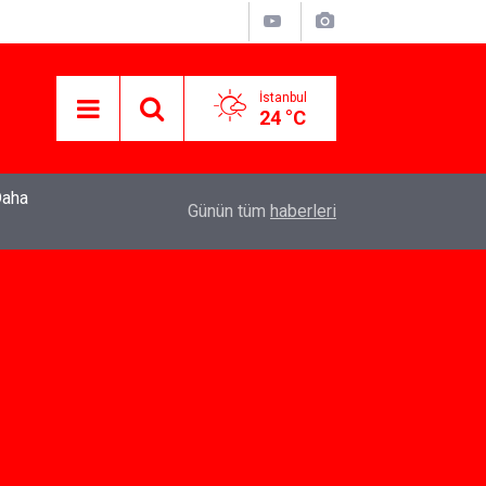
İstanbul
24 °C
22:37
Özlem Drahyalı Kimdir, Nereli ve Kaç Yaşındadır
Günün tüm
haberleri