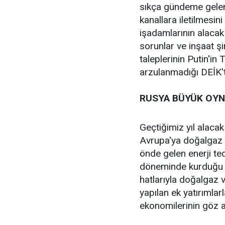
sıkça gündeme gelen 
kanallara iletilmesini
işadamlarının alacak 
sorunlar ve inşaat ş
taleplerinin Putin'in
arzulanmadığı DEİK't
RUSYA BÜYÜK OY
Geçtiğimiz yıl alacak
Avrupa'ya doğalgaz a
önde gelen enerji ted
döneminde kurduğu 
hatlarıyla doğalgaz v
yapılan ek yatırıml
ekonomilerinin göz a