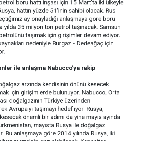
rol boru hattı inşası için 15 Mart'ta iki ülkeyle
sya, hattın yüzde 51'inin sahibi olacak. Rus
çtiğimiz ay onayladığı anlaşmaya göre boru
a yılda 35 milyon ton petrol taşınacak. Samsun
petrolünü taşımak için girişimler devam ediyor.
kaynakları nedeniyle Burgaz - Dedeağaç için
or.
nler ile anlaşma Nabucco'ya rakip
ğalgaz arzında kendisinin önünü kesecek
ak için girişimlerde bulunuyor. Nabucco, Orta
sı doğalgazının Türkiye üzerinden
rek Avrupa'yı taşımayı hedefliyor. Rusya,
esecek önemli bir adımı da yine mayıs ayında
Türkmenistan, mayısta Rusya ile doğalgaz
r. Bu anlaşmaya göre 2014 yılında Rusya, iki