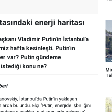
tasındaki enerji haritası
şkanı Vladimir Putin'in İstanbul'a
iz hafta kesinleşti. Putin'in
ler var? Putin gündeme
 istediği konu ne?
Mi
Tek
beri
anovskiy, İstanbul'da Putin'in yaklaşan
aslarda bulundu. Elçi "Putin, enerjide işbirliğini
şadamı alacakları gibi konularla gelmeyin"