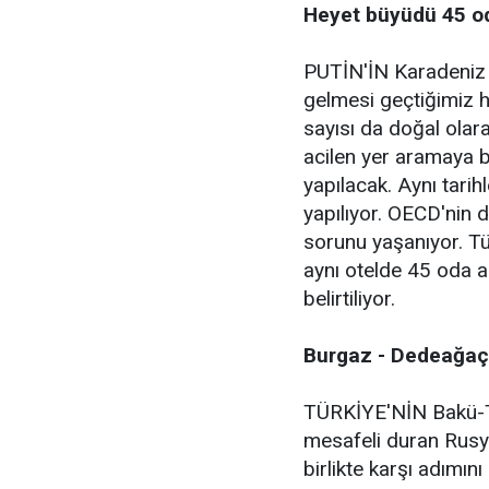
Heyet büyüdü 45 od
PUTİN'İN Karadeniz E
gelmesi geçtiğimiz ha
sayısı da doğal olar
acilen yer aramaya b
yapılacak. Aynı tarih
yapılıyor. OECD'nin d
sorunu yaşanıyor. Tür
aynı otelde 45 oda 
belirtiliyor.
Burgaz - Dedeağaç h
TÜRKİYE'NİN Bakü-Ti
mesafeli duran Rusy
birlikte karşı adımın