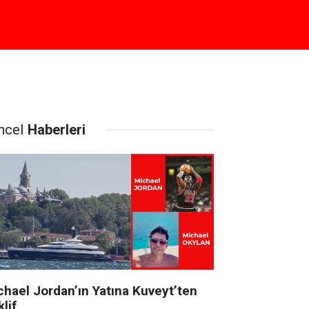
ncel
Haberleri
chael Jordan’ın Yatına Kuveyt’ten
lif