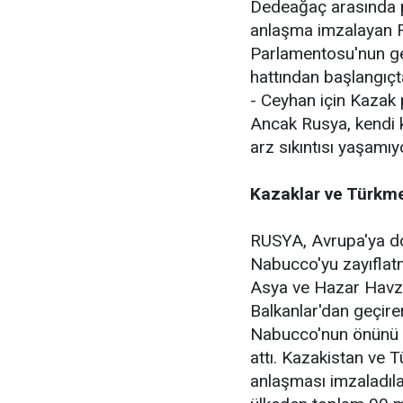
Dedeağaç arasında pet
anlaşma imzalayan Ru
Parlamentosu'nun ge
hattından başlangıçt
- Ceyhan için Kazak 
Ancak Rusya, kendi 
arz sıkıntısı yaşamıy
Kazaklar ve Türkme
RUSYA, Avrupa'ya do
Nabucco'yu zayıflatm
Asya ve Hazar Havza
Balkanlar'dan geçire
Nabucco'nun önünü k
attı. Kazakistan ve 
anlaşması imzaladıla