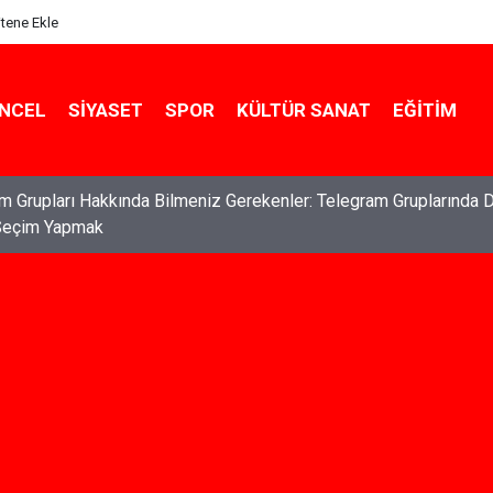
itene Ekle
NCEL
SIYASET
SPOR
KÜLTÜR SANAT
EĞITIM
ları: Haklarınızı Bilmek ve Koruma Altına Almak