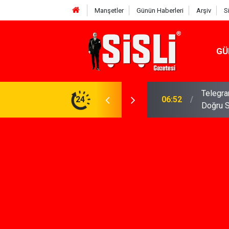
Manşetler
Günün Haberleri
Arşiv
S
GÜ
meniz Gerekenler: Telegram Gruplarında Daha
24
04:43
İş Dava