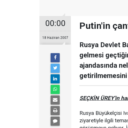
00:00
Putin'in çan
18 Haziran 2007
Rusya Devlet Ba
gelmesi geçtiğim
ajandasında ne
getirilmemesini
SEÇKİN ÜREY'in ha
Rusya Büyükelçisi Iv
ziyaretiyle ilgili tem
görüşmeye geliyor. İ