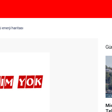
 enerji haritası
Gü
Mi
Tek