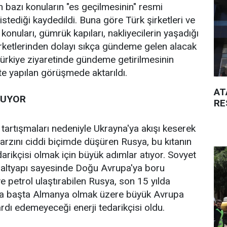
bazı konuların "es geçilmesinin" resmi
 istediği kaydedildi. Buna göre Türk şirketleri ve
konuları, gümrük kapıları, nakliyecilerin yaşadığı
irketlerinden dolayı sıkça gündeme gelen alacak
 Türkiye ziyaretinde gündeme getirilmesinin
e yapılan görüşmede aktarıldı.
AT
NUYOR
RE
 tartışmaları nedeniyle Ukrayna'ya akışı keserek
rzını ciddi biçimde düşüren Rusya, bu kıtanın
arikçisi olmak için büyük adımlar atıyor. Sovyet
altyapı sayesinde Doğu Avrupa'ya boru
e petrol ulaştırabilen Rusya, son 15 yılda
arla başta Almanya olmak üzere büyük Avrupa
rdı edemeyeceği enerji tedarikçisi oldu.