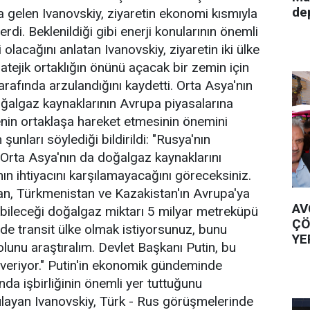
de
a gelen Ivanovskiy, ziyaretin ekonomi kısmıyla
 verdi. Beklenildiği gibi enerji konularının önemli
lacağını anlatan Ivanovskiy, ziyaretin iki ülke
atejik ortaklığın önünü açacak bir zemin için
arafında arzulandığını kaydetti. Orta Asya'nın
doğalgaz kaynaklarının Avrupa piyasalarına
enin ortaklaşa hareket etmesinin önemini
şunları söylediği bildirildi: "Rusya'nın
e Orta Asya'nın da doğalgaz kaynaklarını
ın ihtiyacını karşılamayacağını göreceksiniz.
n, Türkmenistan ve Kazakistan'ın Avrupa'ya
AV
bileceği doğalgaz miktarı 5 milyar metreküpü
ÇÖ
e transit ülke olmak istiyorsunuz, bunu
YE
unu araştıralım. Devlet Başkanı Putin, bu
eriyor." Putin'in ekonomik gündeminde
nda işbirliğinin önemli yer tuttuğunu
ayan Ivanovskiy, Türk - Rus görüşmelerinde