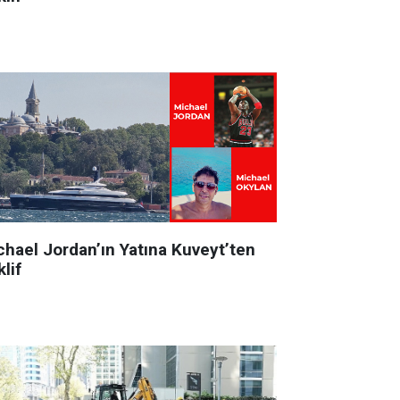
chael Jordan’ın Yatına Kuveyt’ten
lif