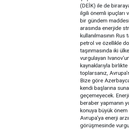
(DEİK) ile de biraray
ilgili önemli ipuçları
bir gündem maddesi o
arasında enerjide str
kullanılmasının Rus t
petrol ve özellikle 
taşınmasında iki ülk
vurgulayan Ivanov'un 
kaynaklarıyla birlikt
toplarsanız, Avrupa'n
Bize göre Azerbayca
kendi başlarına suna
geçemeyecek. Enerjid
beraber yapmanın yol
konuya büyük önem v
Avrupa'ya enerji arzı
görüşmesinde vurgul