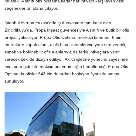
müstakil A sınıfı ofis binasına kadar her ihtiyacı karşılayan özel
seçenekler ön plana çıkıyor.
İstanbul Avrupa Yakası'nda iş dünyasının tam kalbi olan
Zincirlikuyu'da, Propa İnşaat güvencesiyle A sınıfı ve butik bir ofis
projesi yükseliyor. Propa Ofis Optima, merkezi konumu, 6 bin
metrekare kapalı alanı, akıllı bina sistemlerinin yanı sıra verimli,
esnek ve bölünebilir ofis alanlarıyla da farklı ihtiyaçlara yanıt
verecek şekilde dizayn ediliyor. Akılcı işletme yönetimi sayesinde
minimum gider ile maksimum verimliliğin hedeflendiği Propa Ofis
Optima'da ofisler 543 bin dolardan başlayan fiyatlarla satışa
sunuluyor.