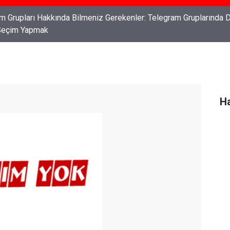
ları: Haklarınızı Bilmek ve Koruma Altına Almak
Ha