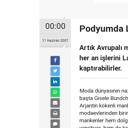
00:00
Podyumda La
11 Haziran 2007
Artık Avrupalı 
her an işlerini 
kaptırabilirler.
Moda dünyasının nazb
başta Gisele Bündch
Arjantin kökenli mank
modaevlerinden birini
mankenler hem dolgu
yanstıyor, hem de ka