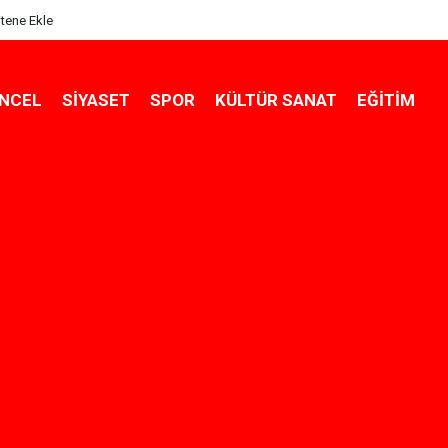
itene Ekle
NCEL
SIYASET
SPOR
KÜLTÜR SANAT
EĞITIM