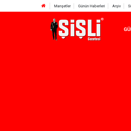
Manşetler
Günün Haberleri
Arşiv
S
GÜ