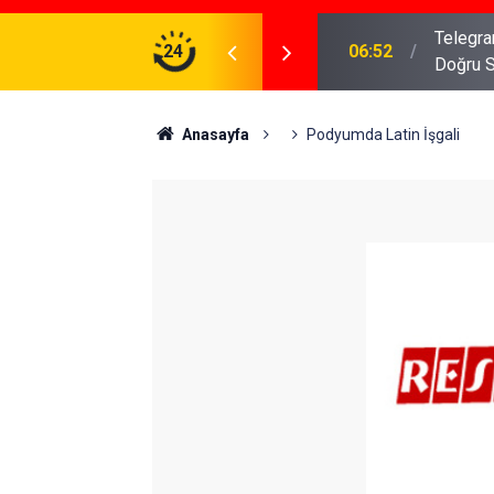
meniz Gerekenler: Telegram Gruplarında Daha
24
04:43
İş Dava
Anasayfa
Podyumda Latin İşgali