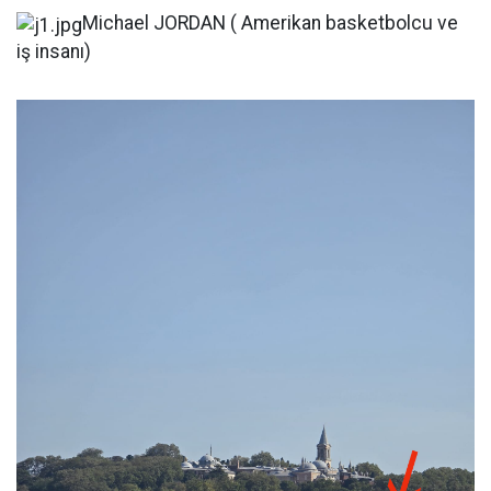
Michael JORDAN ( Amerikan basketbolcu ve
iş insanı)