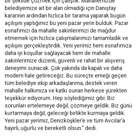
bir şekilde çözmek için çalıştık. Mahallemizde
belediyemize ait bir alan olmadığı için Danıştay
kararının ardından hızlıca bir tarama yaparak bugün
açılışını yaptığımız bu yeni pazar yerin bulduk. Pazar
esnafımızı da mahalle sakinlerimizi de mağdur
etmemek için hızlıca çalışmalarımızı tamamladık ve
açılışını gerçekleştirdik. Yeni yerimiz hem esnafımıza
daha iyi koşullar sağlayacak hem de mahalle
sakinlerimize düzenli, güvenli ve rahat bir alışveriş
deneyimi sunacak. Çok yakında da kapalı ve daha
modern hale getireceğiz. Bu süreçte emeği geçen
tüm belediye ekip arkadaşlarıma, destek veren
mahalle halkımıza ve katkı sunan herkese yürekten
teşekkür ediyorum. Hep söylediğimiz gibi: Biz
sorunları ertelemeye değil, çözmeye geldik. Biz günü
kurtarmaya değil, geleceği birlikte kurmaya geldik.
Yeni pazar yerimiz, Denizköşkler’e ve tüm Avcılar’a
hayırlı, uğurlu ve bereketli olsun.” dedi.