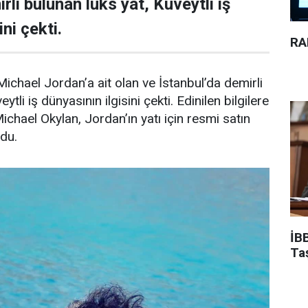
rli bulunan lüks yat, Kuveytli iş
ni çekti.
RA
ichael Jordan’a ait olan ve İstanbul’da demirli
ytli iş dünyasının ilgisini çekti. Edinilen bilgilere
Michael Okylan, Jordan’ın yatı için resmi satın
ndu.
İBB
Ta