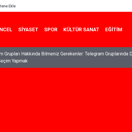
itene Ekle
NCEL
SIYASET
SPOR
KÜLTÜR SANAT
EĞITIM
ları: Haklarınızı Bilmek ve Koruma Altına Almak