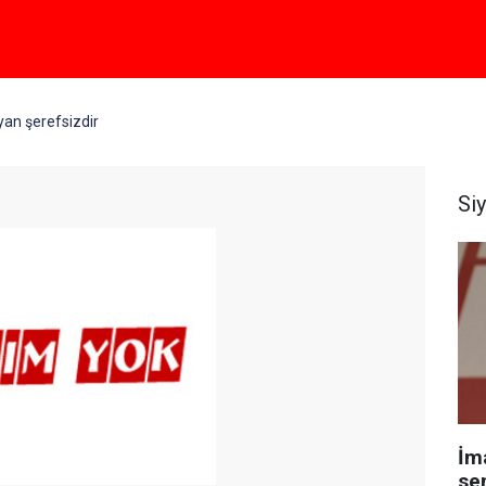
an şerefsizdir
Si
İm
se