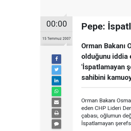
00:00
Pepe: İspat
15 Temmuz 2007
Orman Bakanı O
olduğunu iddia 
'İspatlamayan şe
sahibini kamuoy
Orman Bakanı Osman
eden CHP Lideri Deni
çabası, oğlumun deği
İspatlamayan şerefsiz