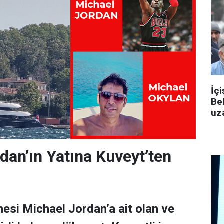
İçi
Be
uza
dan’ın Yatına Kuveyt’ten
esi Michael Jordan’a ait olan ve