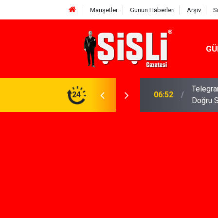
Manşetler
Günün Haberleri
Arşiv
S
GÜ
meniz Gerekenler: Telegram Gruplarında Daha
24
04:43
İş Dava