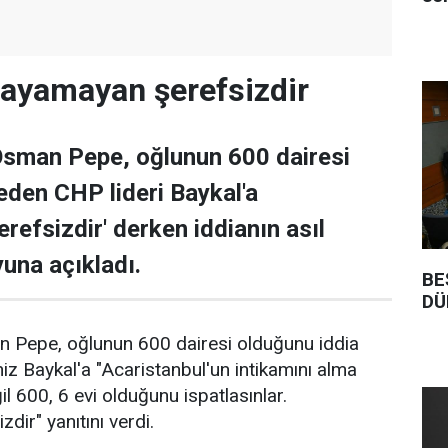
layamayan şerefsizdir
sman Pepe, oğlunun 600 dairesi
eden CHP lideri Baykal'a
refsizdir' derken iddianın asıl
una açıkladı.
BE
DÜ
 Pepe, oğlunun 600 dairesi olduğunu iddia
z Baykal'a "Acaristanbul'un intikamını alma
l 600, 6 evi olduğunu ispatlasınlar.
dir" yanıtını verdi.