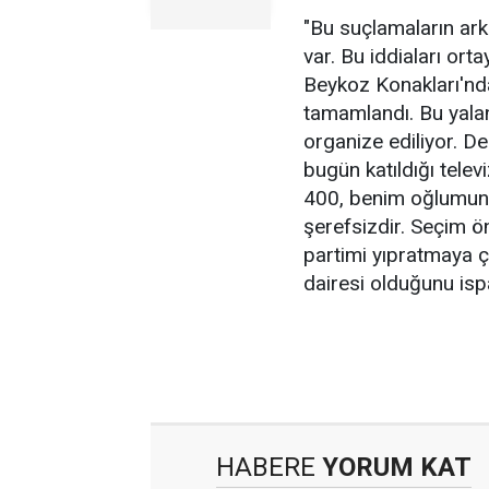
"Bu suçlamaların ark
var. Bu iddiaları or
Beykoz Konakları'nda
tamamlandı. Bu yalan
organize ediliyor. D
bugün katıldığı tele
400, benim oğlumun 
şerefsizdir. Seçim ön
partimi yıpratmaya ç
dairesi olduğunu isp
HABERE
YORUM KAT