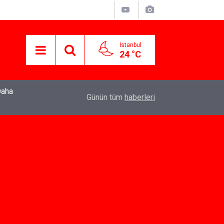
İstanbul
24 °C
22:37
Özlem Drahyalı Kimdir, Nereli ve Kaç Yaşındadır
Günün tüm
haberleri