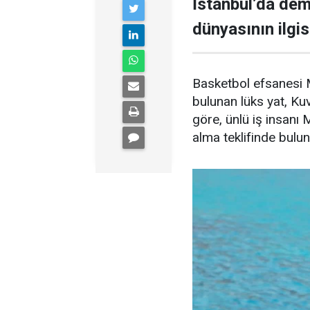
İstanbul’da demi
dünyasının ilgisi
Basketbol efsanesi M
bulunan lüks yat, Kuve
göre, ünlü iş insanı 
alma teklifinde bulu