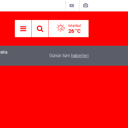
İstanbul
26 °C
22:37
Özlem Drahyalı Kimdir, Nereli ve Kaç Yaşındadır
Günün tüm
haberleri