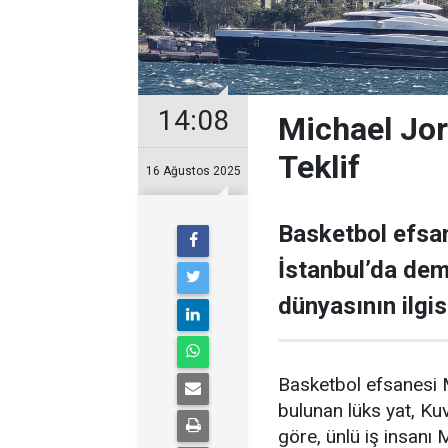
14:08
Michael Jor
Teklif
16 Ağustos 2025
Basketbol efsan
İstanbul’da demi
dünyasının ilgisi
Basketbol efsanesi M
bulunan lüks yat, Kuve
göre, ünlü iş insanı 