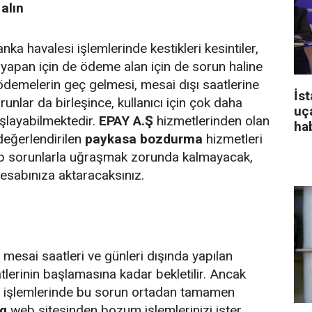
alın
ka havalesi işlemlerinde kestikleri kesintiler,
pan için de ödeme alan için de sorun haline
ödemelerin geç gelmesi, mesai dışı saatlerine
İs
unlar da birleşince, kullanıcı için çok daha
uça
şlayabilmektedir.
EPAY A.Ş
hizmetlerinden olan
ha
değerlendirilen
paykasa bozdurma
hizmetleri
tip sorunlarla uğraşmak zorunda kalmayacak,
esabınıza aktaracaksınız.
esai saatleri ve günleri dışında yapılan
lerinin başlamasına kadar bekletilir. Ancak
işlemlerinde bu sorun ortadan tamamen
rg
web sitesinden bozum işlemlerinizi ister