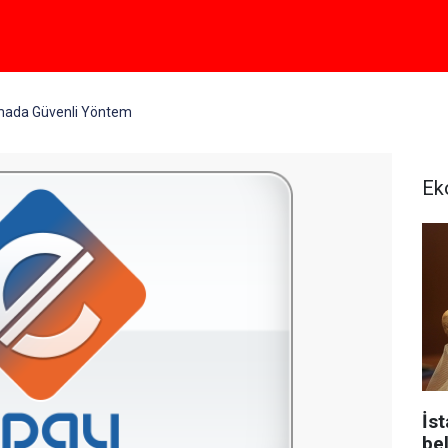
ada Güvenli Yöntem
Ek
İst
bel