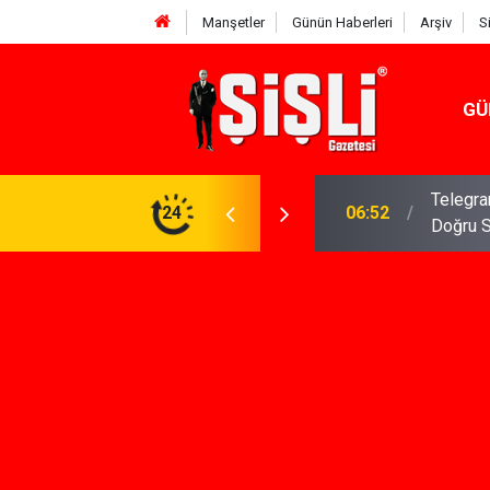
Manşetler
Günün Haberleri
Arşiv
S
GÜ
meniz Gerekenler: Telegram Gruplarında Daha
24
04:43
İş Dava