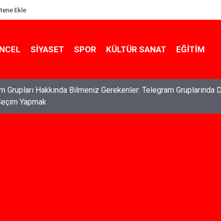
itene Ekle
NCEL
SIYASET
SPOR
KÜLTÜR SANAT
EĞITIM
ları: Haklarınızı Bilmek ve Koruma Altına Almak