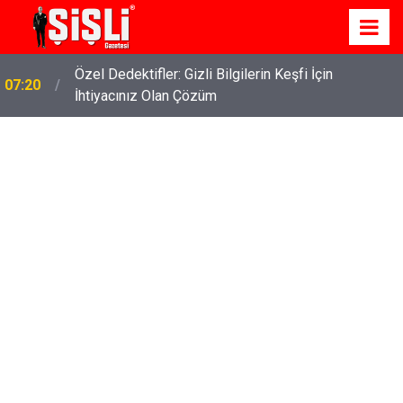
Özel Dedektifler: Gizli Bilgilerin Keşfi İçin
07:20
İhtiyacınız Olan Çözüm
İskele'de Kiralık Daire Seçenekleriyle Konforlu Bir
07:15
Yaşam