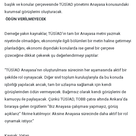
başlık ve konular çerçevesinde TÜSİAD yönetimi Anayasa konusundaki
kurumsal görüşlerini oluşturacak.
ÖDÜN VERİLMEYECEK
Derneğe yakın kaynaklar, TÜSİAD'ın tam bir Anayasa metni yazmak
niyetinde olmadığını, ekonomiyle ilgili bölümleri bir metin haline getirmeyi
planladığını, ekonomi dışındaki konularda ise genel bir çerçeve
çizeceğine dikkat çekerek şu değerlendirmeyi yaptılar:
“TÜSİAD Anayasa'nın oluşturulması sürecinin her aşamasında aktif bir
şekilde rol oynayacak. Diğer sivil toplum kuruluşlarıyla da bu konuda
işbirliği yapılacak ancak, tam bir uzlaşma sağlamak için kendi
görüşlerinden ödün vermeyecek. Bağımsız olarak kendi görüşlerini de
kamuoyu ile paylaşacak. Çünkü TÜSİAD, TOBB çatısı altında
Ankara
'da
biraraya gelen örgütlerin ”Biz Anayasa çalışması yapmayız, görüş
açıklarız“ fikrine katılmıyor. Aksine Anayasa sürecinde daha aktif bir rol
oynamak istiyor.”
Kaynak:
Vatan