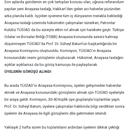
Son
aylarda gündemin en çok tartışılan konusu olan, uğruna referandum
yapılan yeni Anayasa taslağı, Hakkari'den gelen acı haberler yüzünden
arka planda kaldı. İşçiden işverene tüm iş dünyasının merakla beklediği
Anayasa taslağı üzerinde hükümetin çalışmaları sürerken, Patronlar
Kulübü TÜSİAD da bu süreçte etkin rol almak için harekete geçti. Türkiye
Odalar ve Borsalar Birliği (TOBB) Anayasa konusunda sessiz kalmayı
düşünmeyen TÜSİAD'da Prof. Dr. Süheyl Batum'un başkanlığında bir
Anayasa Komisyonu oluşturuldu. Komisyon, TÜSİAD'ın Anayasa
konusundaki resmi görüşlerini oluşturacak. Hükümet, Anayasa taslağını
açıklar açıklamaz da bu görüş kamuoyu ile paylaşılacak.
ÜYELERİN GÖRÜŞÜ ALINDI
Bu arada TÜSİAD'ın Anayasa Komisyonu, üyeleri gelişmeden haberdar
etmek ve Anayasa konusundaki görüşlerini almak için TÜSİAD üyeleriyle
bir araya geldi. Komisyon, 30-40 kişilik üye gruplarıyla toplantılar yaptı.
Prof. Dr. Süheyl Batum, üyelere çalışmaları hakkında bilgi verdikten sonra
üyelerin de Anayasa ile ilgili görüşlerini dile getirmeleri istendi.
Yaklaşık 2 hafta süren bu toplantıların ardından üyelerin dikkat çektiği