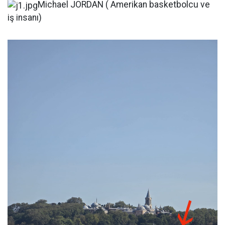
Michael JORDAN ( Amerikan basketbolcu ve
iş insanı)