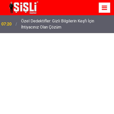
Özel Dedektifler: Gizli Bilgilerin Keşfi İçin
07:20
İhtiyacınız Olan Çözüm
İskele'de Kiralık Daire Seçenekleriyle Konforlu Bir
07:15
Yaşam