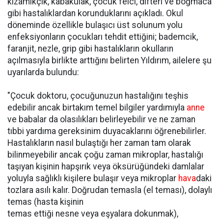
kızamıkçık, kabakulak, çocuk felci, difteri ve boğmaca
gibi hastalıklardan korunduklarını açıkladı. Okul
döneminde özellikle bulaşıcı üst solunum yolu
enfeksiyonların çocukları tehdit ettiğini; bademcik,
faranjit, nezle, grip gibi hastalıkların okulların
açılmasıyla birlikte arttığını belirten Yıldırım, ailelere şu
uyarılarda bulundu:
"Çocuk doktoru, çocuğunuzun hastalığını teşhis
edebilir ancak birtakım temel bilgiler yardımıyla
anne
ve babalar da olasılıkları belirleyebilir ve ne zaman
tıbbi yardıma gereksinim duyacaklarını öğrenebilirler.
Hastalıkların nasıl bulaştığı her zaman tam olarak
bilinmeyebilir ancak çoğu zaman mikroplar, hastalığı
taşıyan kişinin hapşırık veya öksürüğündeki damlalar
yoluyla sağlıklı kişilere bulaşır veya mikroplar
hava
daki
tozlara asılı kalır. Doğrudan temasla (el teması), dolaylı
temas (hasta kişinin
temas ettiği nesne veya eşyalara dokunmak),