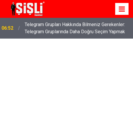
İş Davaları: Haklarınızı Bilmek ve Koruma Altına
04:43
Almak