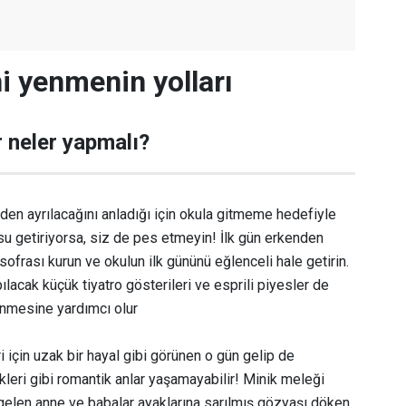
ni yenmenin yolları
 neler yapmalı?
den ayrılacağını anladığı için okula gitmeme hedefiyle
u getiriyorsa, siz de pes etmeyin! İlk gün erkenden
 sofrası kurun ve okulun ilk gününü eğlenceli hale getirin.
ılacak küçük tiyatro gösterileri ve esprili piyesler de
enmesine yardımcı olur
 için uzak bir hayal gibi görünen o gün gelip de
kleri gibi romantik anlar yaşamayabilir! Minik meleği
elen anne ve babalar ayaklarına sarılmış gözyaşı döken,