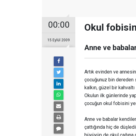
00:00
Okul fobisi
15 Eylül 2009
Anne ve babalar
Artık evinden ve annesin
çocuğunuz bin dereden s
kalkın, güzel bir kahvaltı
Okulun ilk günlerinde yap
çocuğun okul fobisini y
Anne ve babalar kendileri
çattığında hiç de düşledi
büyüyüp de okul çağına g