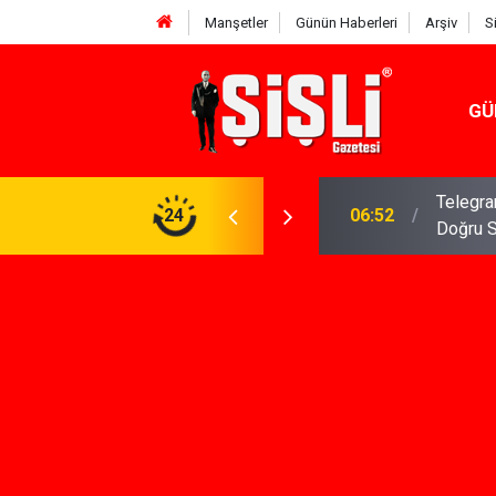
Manşetler
Günün Haberleri
Arşiv
S
GÜ
meniz Gerekenler: Telegram Gruplarında Daha
24
04:43
İş Dava