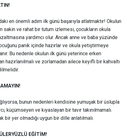
TIN!
daki en önemli adım ilk günü başarıyla atlatmaktır! Okulun
n sakin ve rahat bir tutum izlemesi, çocukların okula
 azaltmasına yardımcı olur. Ancak anne ve baba yüzünde
, çocuğunu panik içinde hazırlar ve okula yetiştirmeye
anır. Bu nedenle okulun ilk günü yeterince erken
n hazırlanılmalı ve zorlamadan ailece keyifli bir kahvaltı
ilmelidir.
LAMAYIN!
ğlıyorsa, bunun nedenleri kendisine yumuşak bir üslupla
ycı, küçümseyen ve kıyaslayan bir tavır takınılmamalı.
 bir yer olmadığı uygun bir dille anlatılmalı.
GÜLERYÜZLÜ EĞİTİM!