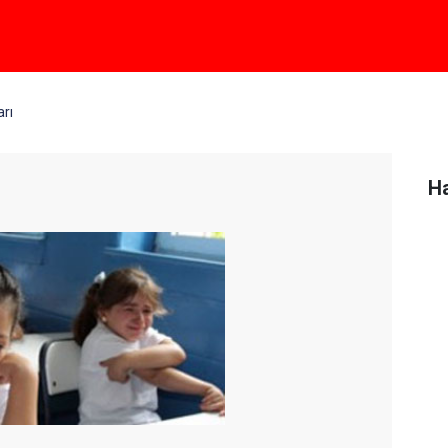
arı
Ha