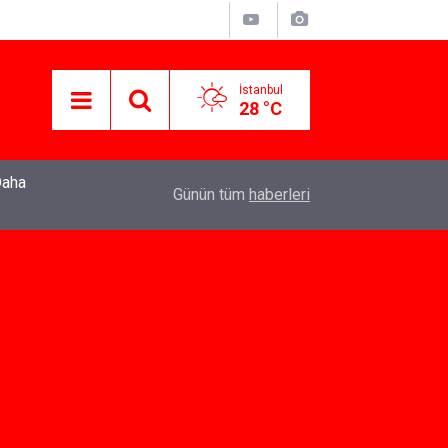
İstanbul
28 °C
22:37
Özlem Drahyalı Kimdir, Nereli ve Kaç Yaşındadır
Günün tüm
haberleri