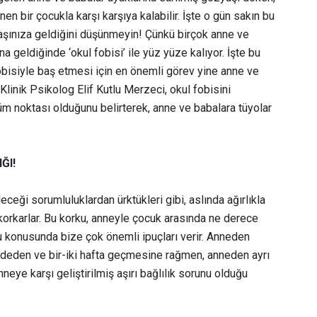
en bir çocukla karşı karşıya kalabilir. İşte o gün sakın bu
şınıza geldiğini düşünmeyin! Çünkü birçok anne ve
na geldiğinde ‘okul fobisi’ ile yüz yüze kalıyor. İşte bu
bisiyle baş etmesi için en önemli görev yine anne ve
inik Psikolog Elif Kutlu Merzeci, okul fobisini
m noktası olduğunu belirterek, anne ve babalara tüyolar
ĞI!
eceği sorumluluklardan ürktükleri gibi, aslında ağırlıkla
orkarlar. Bu korku, anneyle çocuk arasında ne derece
ğu konusunda bize çok önemli ipuçları verir. Anneden
ddeden ve bir-iki hafta geçmesine rağmen, anneden ayrı
eye karşı geliştirilmiş aşırı bağlılık sorunu olduğu