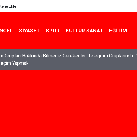
itene Ekle
NCEL
SIYASET
SPOR
KÜLTÜR SANAT
EĞITIM
ları: Haklarınızı Bilmek ve Koruma Altına Almak