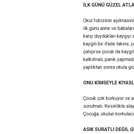
İLK GÜNÜ GÜZEL ATLA
Okul fobisinin aşılmasın
ilk günü anne ve babaları
karşı duydukları kaygıyı
kaygılı bir ifade takınır
çalışırsa çocuk da kaygıl
kalkılmalı, panik yapmada
yaptıktan sonra okula gid
ONU KİMSEYLE KIYAS
Çocuk çok korkuyor ve a
sorulmalı. Kesinlikle ala
Çocuğa, okulun korkulacak
ASIK SURATLI DEĞİL 