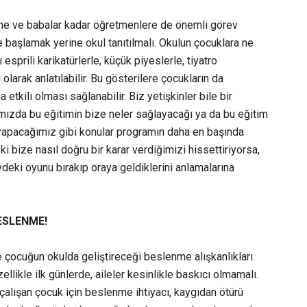
nne ve babalar kadar öğretmenlere de önemli görev
başlamak yerine okul tanıtılmalı. Okulun çocuklara ne
esprili karikatürlerle, küçük piyeslerle, tiyatro
olarak anlatılabilir. Bu gösterilere çocukların da
 etkili olması sağlanabilir. Biz yetişkinler bile bir
mızda bu eğitimin bize neler sağlayacağı ya da bu eğitim
yapacağımız gibi konular programın daha en başında
 ki bize nasıl doğru bir karar verdiğimizi hissettiriyorsa,
vdeki oyunu bırakıp oraya geldiklerini anlamalarına
ESLENME!
e çocuğun okulda geliştireceği beslenme alışkanlıkları.
likle ilk günlerde, aileler kesinlikle baskıcı olmamalı.
 çalışan çocuk için beslenme ihtiyacı, kaygıdan ötürü