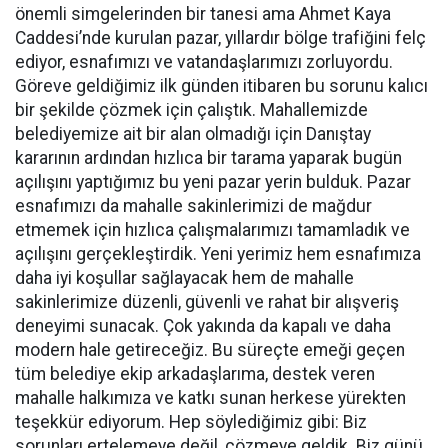
önemli simgelerinden bir tanesi ama Ahmet Kaya
Caddesi’nde kurulan pazar, yıllardır bölge trafiğini felç
ediyor, esnafımızı ve vatandaşlarımızı zorluyordu.
Göreve geldiğimiz ilk günden itibaren bu sorunu kalıcı
bir şekilde çözmek için çalıştık. Mahallemizde
belediyemize ait bir alan olmadığı için Danıştay
kararının ardından hızlıca bir tarama yaparak bugün
açılışını yaptığımız bu yeni pazar yerin bulduk. Pazar
esnafımızı da mahalle sakinlerimizi de mağdur
etmemek için hızlıca çalışmalarımızı tamamladık ve
açılışını gerçekleştirdik. Yeni yerimiz hem esnafımıza
daha iyi koşullar sağlayacak hem de mahalle
sakinlerimize düzenli, güvenli ve rahat bir alışveriş
deneyimi sunacak. Çok yakında da kapalı ve daha
modern hale getireceğiz. Bu süreçte emeği geçen
tüm belediye ekip arkadaşlarıma, destek veren
mahalle halkımıza ve katkı sunan herkese yürekten
teşekkür ediyorum. Hep söylediğimiz gibi: Biz
sorunları ertelemeye değil, çözmeye geldik. Biz günü