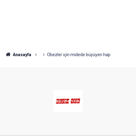
Anasayfa
Obezler için midede büyüyen hap