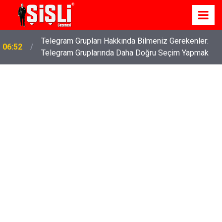
İş Davaları: Haklarınızı Bilmek ve Koruma Altına
04:43
Almak