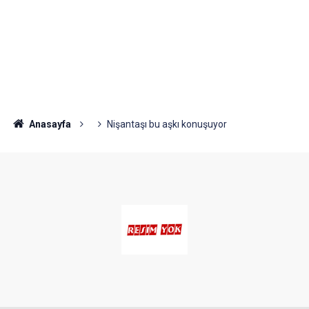
Anasayfa
Nişantaşı bu aşkı konuşuyor