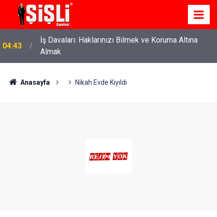
22:37
Özlem Drahyalı Kimdir, Nereli ve Kaç Yaşındadır?
Anasayfa
Nikah Evde Kıyıldı