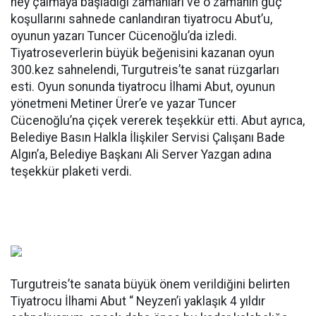
ney çalmaya başladığı zamanları ve o zamanın güç
koşullarını sahnede canlandıran tiyatrocu Abut’u,
oyunun yazarı Tuncer Cücenoğlu’da izledi.
Tiyatroseverlerin büyük beğenisini kazanan oyun
300.kez sahnelendi, Turgutreis’te sanat rüzgarları
esti. Oyun sonunda tiyatrocu İlhami Abut, oyunun
yönetmeni Metiner Ürer’e ve yazar Tuncer
Cücenoğlu’na çiçek vererek teşekkür etti. Abut ayrıca,
Belediye Basın Halkla İlişkiler Servisi Çalışanı Bade
Algın’a, Belediye Başkanı Ali Server Yazgan adına
teşekkür plaketi verdi.
Turgutreis’te sanata büyük önem verildiğini belirten
Tiyatrocu İlhami Abut “ Neyzen’i yaklaşık 4 yıldır