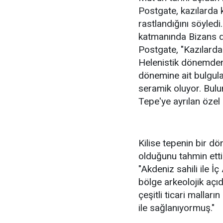
Postgate, kazılarda k
rastlandığını söyledi
katmanında Bizans d
Postgate, "Kazılarda
Helenistik dönemden
dönemine ait bulgular
seramik oluyor. Bulun
Tepe'ye ayrılan özel
Kilise tepenin bir d
olduğunu tahmin etti
"Akdeniz sahili ile 
bölge arkeolojik açı
çeşitli ticari mallar
ile sağlanıyormuş."