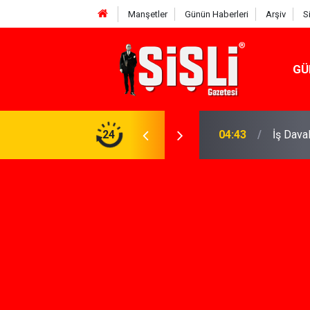
Manşetler
Günün Haberleri
Arşiv
S
GÜ
meniz Gerekenler: Telegram Gruplarında Daha
24
04:43
İş Dava