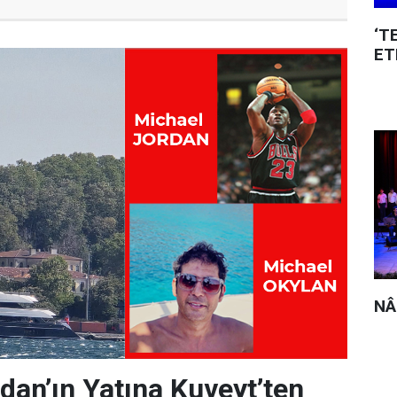
‘T
ET
NÂ
dan’ın Yatına Kuveyt’ten