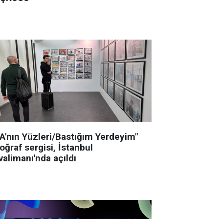
GA'nın Yüzleri/Bastığım Yerdeyim"
oğraf sergisi, İstanbul
alimanı'nda açıldı