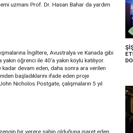
emi uzmanı Prof. Dr. Hasan Bahar da yardım
Şİ
lışmalarına İngiltere, Avustralya ve Kanada gibi
ET
DO
 yakın öğrenci ile 40'a yakın köylü katılıyor.
e kadar devam eden, daha sonra ara verilen
eniden başladıklarını ifade eden proje
John Nicholos Postgate, çalışmaların 5 yıl
 zengin bir yerere sahip olduğuna işaret eden