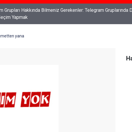
ları: Haklarınızı Bilmek ve Koruma Altına Almak
kümetten yana
Ha