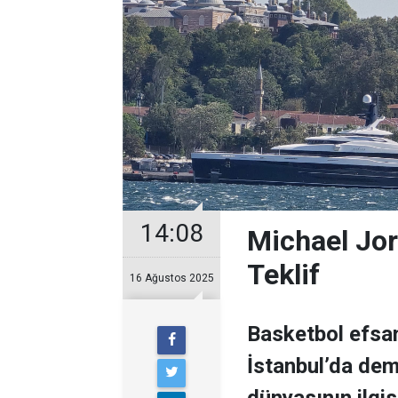
14:08
Michael Jor
Teklif
16 Ağustos 2025
Basketbol efsan
İstanbul’da demi