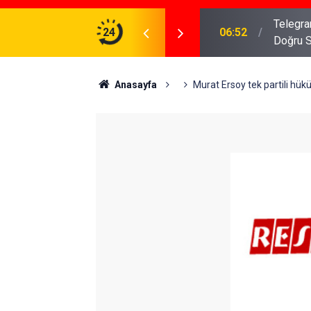
meniz Gerekenler: Telegram Gruplarında Daha
24
04:43
İş Dava
Anasayfa
Murat Ersoy tek partili hü