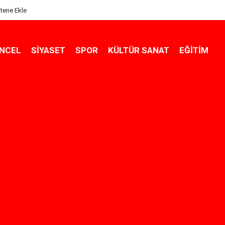
itene Ekle
NCEL
SIYASET
SPOR
KÜLTÜR SANAT
EĞITIM