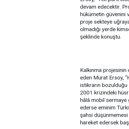
devam edecektir. Pro
hükümetin güvenini 
proje sekteye uğrayab
olmadığı yerde kims
şeklinde konuştu.
Kalkınma projesinin c
eden Murat Ersoy, "
istikrarın bozulduğu
2001 krizindeki hüsra
hâlâ mobil sermaye ge
ederse eminim Türkiy
şahsi düşünmemesi ve
hareket edersek başa