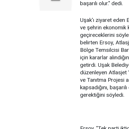
başarılı olur." dedi.
Uşak'ı ziyaret eden E
ve şehrin ekonomik k
geçireceklerini söyle
belirten Ersoy, Atlas
Bölge Temsilcisi Barı
için kararlar alındığ
getirdi. Uşak Beledi
düzenleyen Atlasjet
ve Tanıtma Projesi ad
kapsadığını, başarılı
gerektiğini söyledi.
Ersoy, "Tek parti ik