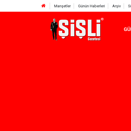
Manşetler
Günün Haberleri
Arşiv
S
GÜ