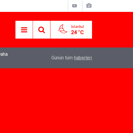
İstanbul
24 °C
22:37
Özlem Drahyalı Kimdir, Nereli ve Kaç Yaşındadır
Günün tüm
haberleri