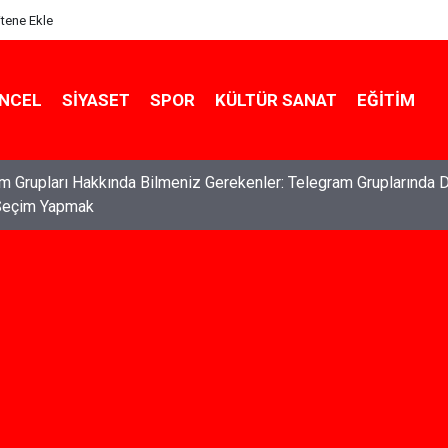
itene Ekle
NCEL
SIYASET
SPOR
KÜLTÜR SANAT
EĞITIM
ları: Haklarınızı Bilmek ve Koruma Altına Almak