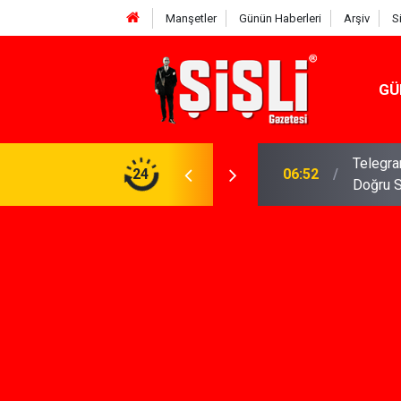
Manşetler
Günün Haberleri
Arşiv
S
GÜ
meniz Gerekenler: Telegram Gruplarında Daha
24
04:43
İş Dava