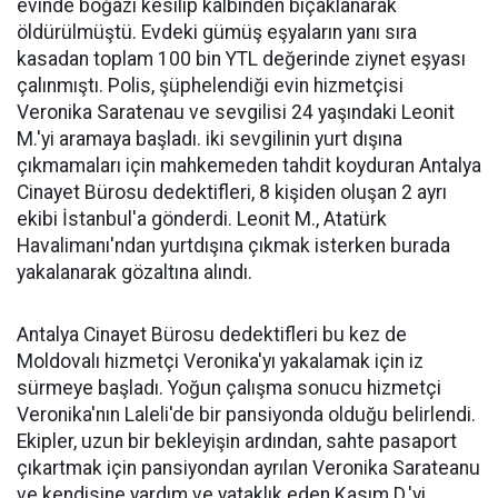
evinde boğazı kesilip kalbinden bıçaklanarak
öldürülmüştü. Evdeki gümüş eşyaların yanı sıra
kasadan toplam 100 bin YTL değerinde ziynet eşyası
çalınmıştı. Polis, şüphelendiği evin hizmetçisi
Veronika Saratenau ve sevgilisi 24 yaşındaki Leonit
M.'yi aramaya başladı. iki sevgilinin yurt dışına
çıkmamaları için mahkemeden tahdit koyduran Antalya
Cinayet Bürosu dedektifleri, 8 kişiden oluşan 2 ayrı
ekibi İstanbul'a gönderdi. Leonit M., Atatürk
Havalimanı'ndan yurtdışına çıkmak isterken burada
yakalanarak gözaltına alındı.
Antalya Cinayet Bürosu dedektifleri bu kez de
Moldovalı hizmetçi Veronika'yı yakalamak için iz
sürmeye başladı. Yoğun çalışma sonucu hizmetçi
Veronika'nın Laleli'de bir pansiyonda olduğu belirlendi.
Ekipler, uzun bir bekleyişin ardından, sahte pasaport
çıkartmak için pansiyondan ayrılan Veronika Sarateanu
ve kendisine yardım ve yataklık eden Kasım D.'yi